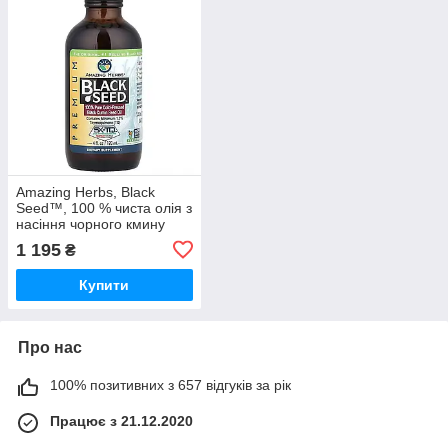
Amazing Herbs, Black
Seed™, 100 % чиста олія з
насіння чорного кмину
холодного віджиму, 120
1 195
₴
мл
Купити
Про нас
100% позитивних з 657 відгуків за рік
Працює з 21.12.2020