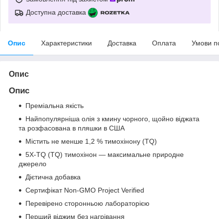
Доступна доставка
Опис
Характеристики
Доставка
Оплата
Умови п
Опис
Опис
Преміальна якість
Найпопулярніша олія з кмину чорного, щойно віджата
та розфасована в пляшки в США
Містить не менше 1,2 % тимохінону (TQ)
5X-TQ (TQ) тимохінон — максимальне природне
джерело
Дієтична добавка
Сертифікат Non-GMO Project Verified
Перевірено сторонньою лабораторією
Перший віджим без нагрівання