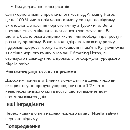
Без додавання консервантів
Олія чорного кмину преміальної якості від Amazing Herbs —
це на 100 % чиста олія чорного кмину холодного віджиму,
виготовлена з насіння чорного кмину з Туреччини. Вона
поставляється з піпеткою для легкого застосування. Він
містить багато омега-жирних кислот, які необхідні для росту й
розвитку організму. Вони також відіграють важливу роль у
підтримці здоров’я мозку та покращенні пам’яті. Купуючи олію
з насіння чорного кмину в компанії Amazing Herbs, ви
отримуєте найвищу якість преміальної формули турецького
Nigella sativa.
Рекомендації із застосування
Дорослим приймати 1 чайну ложку двічі на день. Якщо ви
використовуєте продукт уперше, почніть з 1/2 ч. л. з
невеликою кількістю їжі та поступово збільшуйте дозу
протягом кількох днів.
Інші інгредієнти
Нерафінована олія з насіння чорного кмину (Nigella sativa)
першого віджиму.
Попередження