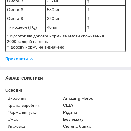
Омега-3
2,5 мг
†
Омега-6
580 мг
†
Омега-9
220 мг
†
Тимохінон (TQ)
48 мг
†
* Відсоток від добової норми за умови споживання
2000 калорій на день.
† Добову норму не визначено.
Приховати
Характеристики
Основні
Виробник
Amazing Herbs
Країна виробник
США
Форма випуску
Рідина
Смак
Без смаку
Упаковка
Скляна банка