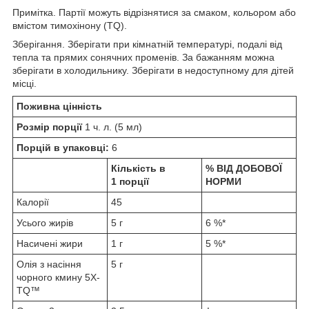
Примітка. Партії можуть відрізнятися за смаком, кольором або
вмістом тимохінону (TQ).
Зберігання. Зберігати при кімнатній температурі, подалі від
тепла та прямих сонячних променів. За бажанням можна
зберігати в холодильнику. Зберігати в недоступному для дітей
місці.
Поживна цінність
Розмір порції
1 ч. л. (5 мл)
Порцій в упаковці:
6
Кількість в
% ВІД ДОБОВОЇ
1 порції
НОРМИ
Калорії
45
Усього жирів
5 г
6 %*
Насичені жири
1 г
5 %*
Олія з насіння
5 г
чорного кмину 5X-
TQ™