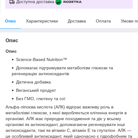
Доступна доставка
Опис
Характеристики
Доставка
Оплата
Умови п
Опис
Опис
Science-Based Nutrition™
Допомагає підтримувати метаболізм глюкози та
регенерацію антиоксидантів
Дієтична добавка
Веганський продукт
Без ГМО, глютену та сої
Альфа-ліпоєва кислота (АЛК) відіграє важливу роль в
метаболізмі глюкози, з якої виробляється клітинна енергія в
організмі. АЛК має природне походження та діє у всьому
організмі як антиоксидант, допомагаючи регенерувати інші
антиоксиданти, такі як вітамін С, вітамін Е та глутатіон. АЛК —
це особливий антиоксидант, який одночасно є гідрофобним та