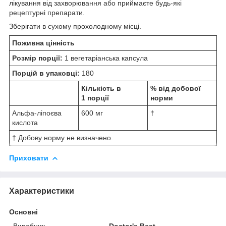
лікування від захворювання або приймаєте будь-які
рецептурні препарати.
Зберігати в сухому прохолодному місці.
Поживна цінність
Розмір порції:
1 вегетаріанська капсула
Порцій в упаковці:
180
Кількість в
% від добової
1 порції
норми
Альфа-ліпоєва
600 мг
†
кислота
† Добову норму не визначено.
Приховати
Характеристики
Основні
Виробник
Doctor's Best