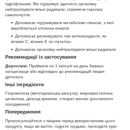
гідрофільним. Він підтримує здатність організму
нейтралізувати вільні радикали, сприяючи гарному
самопочуттю.
Допомагає підтримувати метаболізм глюкози, з якої
виробляється клітинна енергія.
Допомагає регенерувати такі антиоксиданти, як
вітамін С, вітамін Е та глутатіон.
Допомагає організму нейтралізувати вільні радикали.
Рекомендації із застосування
Дорослим:
Приймати по 1 капсулі на день бажано
натщесерце або відповідно до рекомендацій лікаря-
дієтолога.
Інші інгредієнти
Гіпромелоза (вегетаріанська капсула), мікрокристалічна
целюлоза, діоксид кремнію, стеарат магнію (рослинного
походження).
Попередження
Проконсультуйтеся з лікарем перед використанням цього
продукту, якщо ви вагітні, годуєте грудьми, проходите курс