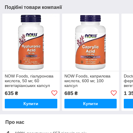
Подібні товари компанії
NOW Foods, гіалуронова
NOW Foods, каприлова
Doct
кислота, 50 мг, 60
кислота, 600 мг, 100
ферм
вегетаріанських капсул
капсул
веге
635
685
1 3
₴
₴
Купити
Купити
Про нас