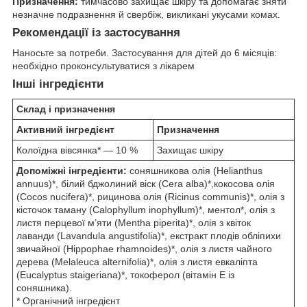
Призначення:
тимчасово захищає шкіру та допомагає зняти
незначне подразнення й свербіж, викликані укусами комах.
Рекомендації із застосування
Наносьте за потреби. Застосування для дітей до 6 місяців:
необхідно проконсультуватися з лікарем
Інші інгредієнти
Склад і призначення
Активний інгредієнт
Призначення
Колоїдна вівсянка* — 10 %
Захищає шкіру
Допоміжні інгредієнти:
соняшникова олія (Helianthus
annuus)*, білий бджолиний віск (Cera alba)*,кокосова олія
(Cocos nucifera)*, рицинова олія (Ricinus communis)*, олія з
кісточок таману (Calophyllum inophyllum)*, ментол*, олія з
листя перцевої м’яти (Mentha piperita)*, олія з квіток
лаванди (Lavandula angustifolia)*, екстракт плодів обліпихи
звичайної (Hippophae rhamnoides)*, олія з листя чайного
дерева (Melaleuca alternifolia)*, олія з листя евкаліпта
(Eucalyptus staigeriana)*, токоферол (вітамін E із
соняшника).
* Органічний інгредієнт