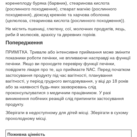
коренеплоду буряка (барвник), стеаринова кислота
(рослинного походження), стеарат магнію (рослинного
походження), діоксид кремнію та харчова оболонка
(целюлоза, стеаринова кислота (рослинного походження)).
Не містить пшениці, глютену, сої, молочних продуктів, яєць,
риби й молюсків, арахісу та деревних горіхів.
Попередження
ПРИМІТКА. Тривале або інтенсивне приймання може змінити
показники роботи печінки, не впливаючи насправді на функції
печінки. Якщо ви проходите перевірку функції печінки,
повідомте лікаря про те, що приймаєте NAC. Перед початком
застосування продукту під час вагітності, планування
вагітності, у період грудного вигодовування, у віці до 18 років
або за наявності будь-яких захворювань слід
проконсультуватися з медичним працівником. У разі
виникнення побічних реакцій слід припинити застосування
продукту.
Зберігати в недоступному для дітей місці. Зберігати в сухому
прохолодному місці.
Поживна цінність