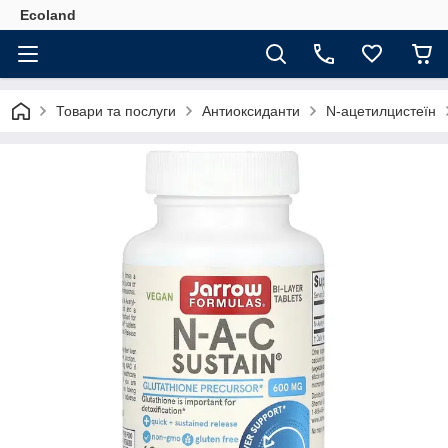
Ecoland
Товари та послуги
Антиоксиданти
N-ацетилцистеїн