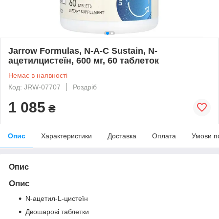
Jarrow Formulas, N-A-C Sustain, N-
ацетилцистеїн, 600 мг, 60 таблеток
Немає в наявності
Код: JRW-07707
Роздріб
1 085
₴
Опис
Характеристики
Доставка
Оплата
Умови п
Опис
Опис
N-ацетил-L-цистеїн
Двошарові таблетки