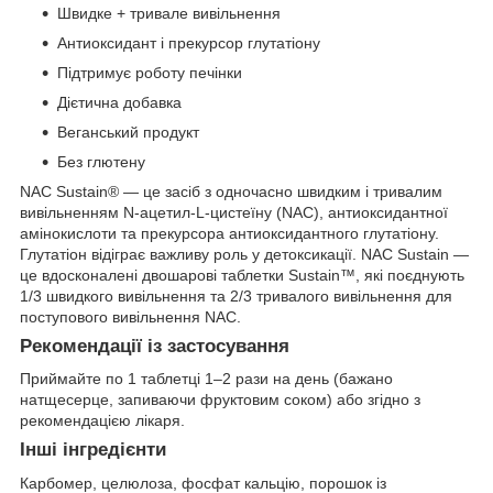
Швидке + тривале вивільнення
Антиоксидант і прекурсор глутатіону
Підтримує роботу печінки
Дієтична добавка
Веганський продукт
Без глютену
NAC Sustain® — це засіб з одночасно швидким і тривалим
вивільненням N-ацетил-L-цистеїну (NAC), антиоксидантної
амінокислоти та прекурсора антиоксидантного глутатіону.
Глутатіон відіграє важливу роль у детоксикації. NAC Sustain —
це вдосконалені двошарові таблетки Sustain™, які поєднують
1/3 швидкого вивільнення та 2/3 тривалого вивільнення для
поступового вивільнення NAC.
Рекомендації із застосування
Приймайте по 1 таблетці 1–2 рази на день (бажано
натщесерце, запиваючи фруктовим соком) або згідно з
рекомендацією лікаря.
Інші інгредієнти
Карбомер, целюлоза, фосфат кальцію, порошок із