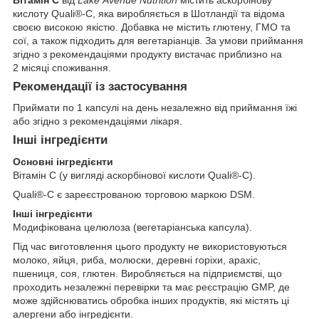
кислоту Quali®-C, яка виробляється в Шотландії та відома
своєю високою якістю. Добавка не містить глютену, ГМО та
сої, а також підходить для вегетаріанців. За умови приймання
згідно з рекомендаціями продукту вистачає приблизно на
2 місяці споживання.
Рекомендації із застосування
Приймати по 1 капсулі на день незалежно від приймання їжі
або згідно з рекомендаціями лікаря.
Інші інгредієнти
Основні інгредієнти
Вітамін C (у вигляді аскорбінової кислоти Quali®-C).
Quali®-C є зареєстрованою торговою маркою DSM.
Інші інгредієнти
Модифікована целюлоза (вегетаріанська капсула).
Під час виготовлення цього продукту не використовуються
молоко, яйця, риба, молюски, деревні горіхи, арахіс,
пшениця, соя, глютен. Виробляється на підприємстві, що
проходить незалежні перевірки та має реєстрацію GMP, де
може здійснюватись обробка інших продуктів, які містять ці
алергени або інгредієнти.