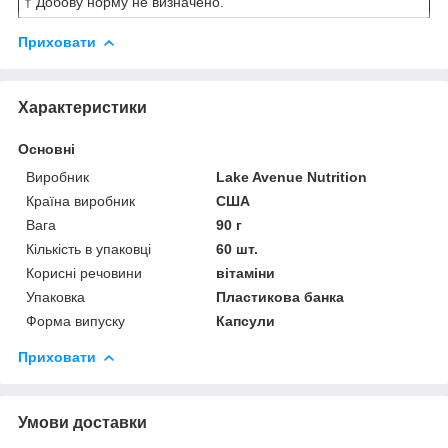
† Добову норму не визначено.
Приховати
Характеристики
Основні
Виробник
Lake Avenue Nutrition
Країна виробник
США
Вага
90 г
Кількість в упаковці
60 шт.
Корисні речовини
вітаміни
Упаковка
Пластикова банка
Форма випуску
Капсули
Приховати
Умови доставки