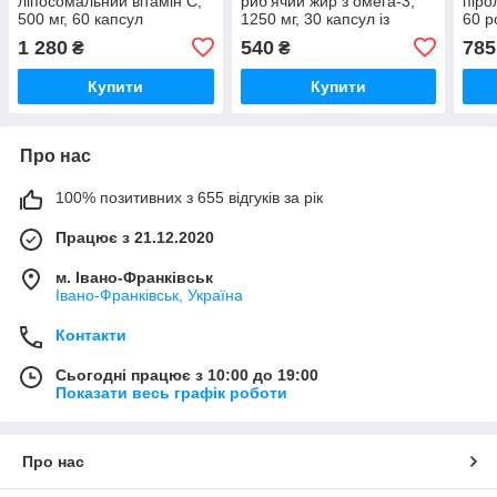
ліпосомальний вітамін С,
риб’ячий жир з омега-3,
піро
500 мг, 60 капсул
1250 мг, 30 капсул із
60 р
риб’ячого желатину
1 280
540
785
₴
₴
Купити
Купити
Про нас
100% позитивних з 655 відгуків за рік
Працює з 21.12.2020
м. Івано-Франківськ
Івано-Франківськ, Україна
Контакти
Сьогодні працює з 10:00 до 19:00
Показати весь графік роботи
Про нас