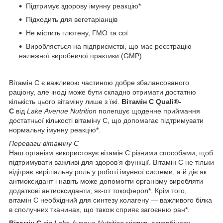
Підтримує здорову імунну реакцію*
Підходить для вегетаріанців
Не містить глютену, ГМО та сої
Виробляється на підприємстві, що має реєстрацію
належної виробничої практики (GMP)
Вітамін C є важливою частиною добре збалансованого
раціону, але іноді може бути складно отримати достатню
кількість цього вітаміну лише з їжі.
Вітамін C Quali®-
C
від
Lake Avenue Nutrition
полегшує щоденне приймання
достатньої кількості вітаміну C, що допомагає підтримувати
нормальну імунну реакцію*.
Переваги вітаміну C
Наш організм використовує вітамін C різними способами, щоб
підтримувати важливі для здоров’я функції. Вітамін C не тільки
відіграє вирішальну роль у роботі імунної системи, а й діє як
антиоксидант і навіть може допомогти організму виробляти
додаткові антиоксиданти, як-от токоферол*. Крім того,
вітамін C необхідний для синтезу колагену — важливого білка
в сполучних тканинах, що також сприяє загоєнню ран*.
Вітамін C
від
Lake Avenue Nutrition
містить аскорбінову