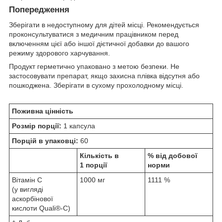
Попередження
Зберігати в недоступному для дітей місці. Рекомендується
проконсультуватися з медичним працівником перед
включенням цієї або іншої дієтичної добавки до вашого
режиму здорового харчування.
Продукт герметично упаковано з метою безпеки. Не
застосовувати препарат, якщо захисна плівка відсутня або
пошкоджена. Зберігати в сухому прохолодному місці.
Поживна цінність
Розмір порції:
1 капсула
Порцій в упаковці:
60
Кількість в
% від добової
1 порції
норми
Вітамін C
1000 мг
1111 %
(у вигляді
аскорбінової
кислоти Quali®-C)