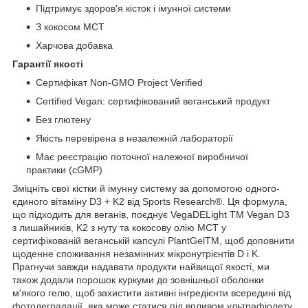
Підтримує здоров'я кісток і імунної системи
З кокосом MCT
Харчова добавка
Гарантії якості
Сертифікат Non-GMO Project Verified
Certified Vegan: сертифікований веганський продукт
Без глютену
Якість перевірена в незалежній лабораторії
Має реєстрацію поточної належної виробничої
практики (cGMP)
Зміцніть свої кістки й імунну систему за допомогою одного-
єдиного вітаміну D3 + K2 від Sports Research®. Ця формула,
що підходить для веганів, поєднує VegaDELight TM Vegan D3
з лишайників, K2 з нуту та кокосову олію MCT у
сертифікованій веганській капсулі PlantGelTM, щоб доповнити
щоденне споживання незамінних мікронутрієнтів D і K.
Прагнучи завжди надавати продукти найвищої якості, ми
також додали порошок куркуми до зовнішньої оболонки
м'якого гелю, щоб захистити активні інгредієнти всередині від
фотодеградації, яка може статися під впливом ультрафіолету.