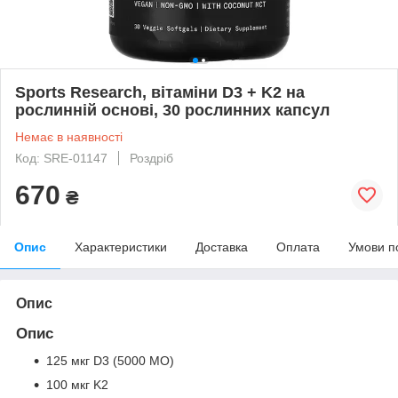
Sports Research, вітаміни D3 + K2 на
рослинній основі, 30 рослинних капсул
Немає в наявності
Код: SRE-01147
Роздріб
670
₴
Опис
Характеристики
Доставка
Оплата
Умови п
Опис
Опис
125 мкг D3 (5000 МО)
100 мкг K2