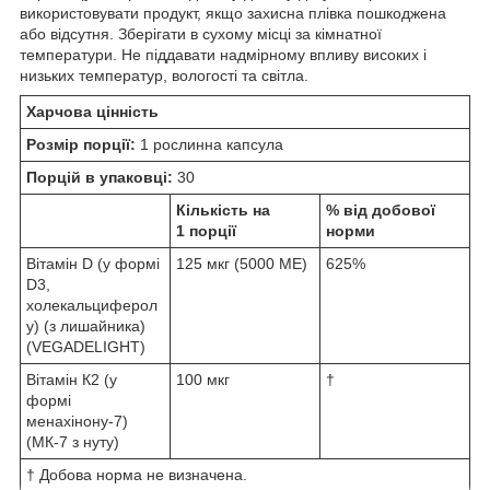
використовувати продукт, якщо захисна плівка пошкоджена
або відсутня. Зберігати в сухому місці за кімнатної
температури. Не піддавати надмірному впливу високих і
низьких температур, вологості та світла.
Харчова цінність
Розмір порції:
1 рослинна капсула
Порцій в упаковці:
30
Кількість на
% від добової
1 порції
норми
Вітамін D (у формі
125 мкг (5000 МЕ)
625%
D3,
холекальциферол
у) (з лишайника)
(VEGADELIGHT)
Вітамін К2 (у
100 мкг
†
формі
менахінону-7)
(МК-7 з нуту)
† Добова норма не визначена.