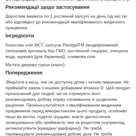
Рекомендації щодо застосування
Дорослим вживати по 1 рослинній капсулі на день під час їжі
або відповідно до рекомендацій кваліфікованого медичного
працівника.
Інгредієнти
Кокосова олія MCT, капсула PlantgelTM (модифікований
тапіоковий крохмаль без ГМО, рослинний гліцерин, очищена
вода, куркума [для барвника]), оливкова олія.
Містить деревні горіхи (кокос).
Попередження
Зберігати в місці, яке не доступне дітям і хатнім тваринам. Не
приймайте разом з іншими добавками вітаміну D. Цей продукт
призначений для людей, які не отримують його
рекомендовану добову норму споживання зі щоденним
раціоном. Проконсультуйтеся з кваліфікованим медичним
працівником перед використанням цього продукту, особливо
якщо ви вагітні, годуєте грудьми, маєте діагностичне
захворювання або приймаєте ліки за рецептом (наприклад,
антикоагулянти [кумадин/ варфарин]). Не треба
перевищувати рекомендовану добову дозу. Не треба