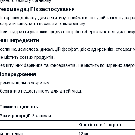
мунного захисту організму.
Рекомендації із застосування
к харчову добавку для лецитину, приймати по одній капсулі два ра
озкрити капсули та посипати їх вмістом їжу.
ісля відкриття упаковки продукт потрібно зберігати в холодильнику
Інші інгредієнти
ослинна целюлоза, дикальцій фосфат, діоксид кремнію, стеарат 
е містить соєвих продуктів.
ез штучних барвників та консервантів. Не містить поширених алерге
Попередження
римати щільно закритим.
берігати в недоступному для дітей місці.
Поживна цінність
Розмір порції:
2 капсули
Кількість в 1 порції
Холестерин
12 мг