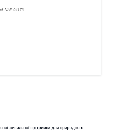
од:
NAP-04173
кісної живильної підтримки для природного