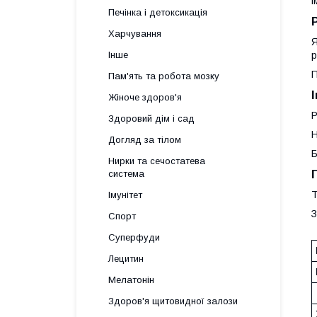
і
Печінка і детоксикація
Харчування
Я
Інше
р
П
Пам'ять та робота мозку
Жіноче здоров'я
Р
Здоровий дім і сад
Н
Догляд за тілом
Б
Нирки та сечостатева
система
Т
Імунітет
З
Спорт
Суперфуди
Лецитин
Мелатонін
Здоров'я щитовидної залози