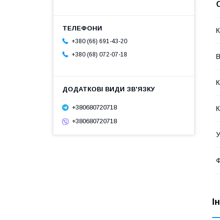
К
+380 (66) 691-43-20
+380 (68) 072-07-18
В
К
+380680720718
К
+380680720718
У
Ф
І