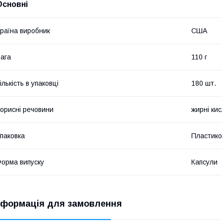
Основні
раїна виробник
США
ага
110 г
ількість в упаковці
180 шт.
орисні речовини
жирні ки
паковка
Пластико
орма випуску
Капсули
нформація для замовлення