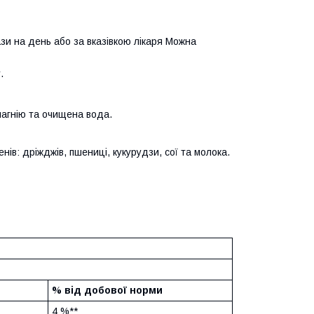
зи на день або за вказівкою лікаря Можна
.
магнію та очищена вода.
нів: дріжджів, пшениці, кукурудзи, сої та молока.
% від добової норми
4 %**