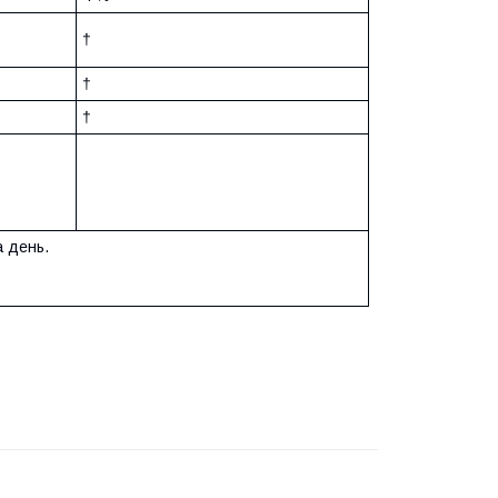
†
†
†
а день.