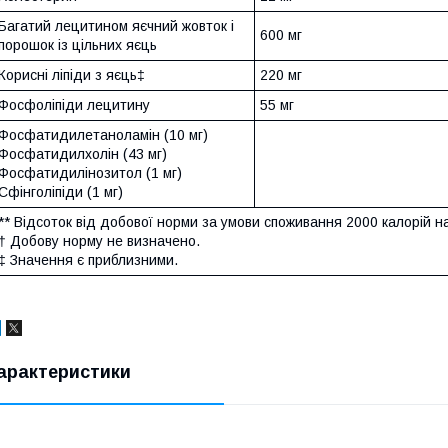
Багатий лецитином яєчний жовток і
600 мг
порошок із цільних яєць
Корисні ліпіди з яєць‡
220 мг
Фосфоліпіди лецитину
55 мг
Фосфатидилетаноламін (10 мг)
Фосфатидилхолін (43 мг)
Фосфатидилінозитол (1 мг)
Сфінголіпіди (1 мг)
** Відсоток від добової норми за умови споживання 2000 калорій н
† Добову норму не визначено.
‡ Значення є приблизними.
арактеристики