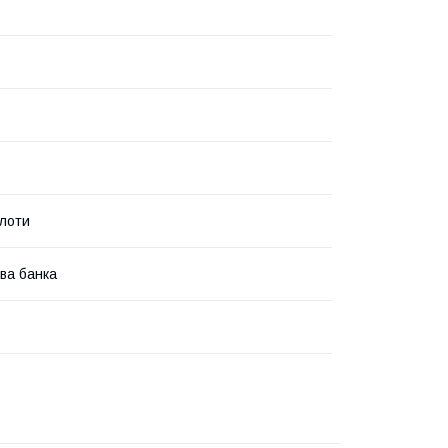
слоти
ва банка