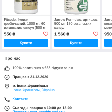
Fitcode, їжовик
Jarrow Formulas, артишок,
Jarr
гребінчастий, 1000 мг, 60
500 мг, 180 веганських
вега
веганських капсул (500 мг
капсул
мети
у капсулі)
жува
550
1 560
950
₴
₴
Купити
Купити
Про нас
100% позитивних з 658 відгуків за рік
Працює з 21.12.2020
м. Івано-Франківськ
Івано-Франківськ, Україна
Контакти
Сьогодні працює з 10:00 до 18:00
Показати весь графік роботи