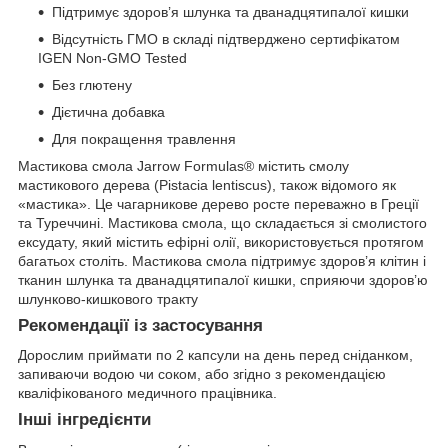
Підтримує здоров’я шлунка та дванадцятипалої кишки
Відсутність ГМО в складі підтверджено сертифікатом
IGEN Non-GMO Tested
Без глютену
Дієтична добавка
Для покращення травлення
Мастикова смола Jarrow Formulas® містить смолу
мастикового дерева (Pistacia lentiscus), також відомого як
«мастика». Це чагарникове дерево росте переважно в Греції
та Туреччині. Мастикова смола, що складається зі смолистого
ексудату, який містить ефірні олії, використовується протягом
багатьох століть. Мастикова смола підтримує здоров’я клітин і
тканин шлунка та дванадцятипалої кишки, сприяючи здоров’ю
шлунково-кишкового тракту
Рекомендації із застосування
Дорослим приймати по 2 капсули на день перед сніданком,
запиваючи водою чи соком, або згідно з рекомендацією
кваліфікованого медичного працівника.
Інші інгредієнти