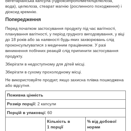
Вегетаріанська капсула (гідроксипропілметилцелюлоза,
вода), целюлоза, стеарат магнію (рослинного походження) і
діоксид кремнію.
Попередження
Перед початком застосування продукту під час вагітності,
планування вагітності, у період грудного вигодовування, у віці
до 18 років або за наявності будь-яких захворювань слід
проконсультуватися з медичним працівником. У разі
виникнення побічних реакцій слід припинити застосування
продукту.
Зберігати в недоступному для дітей місці.
Зберігати в сухому прохолодному місці.
Не використовуйте продукт, якщо захисна плівка пошкоджена
або відсутня.
Поживна цінність
Розмір порції:
2 капсули
Порцій в упаковці:
60
Кількість в
% від добової
1 порції
норми