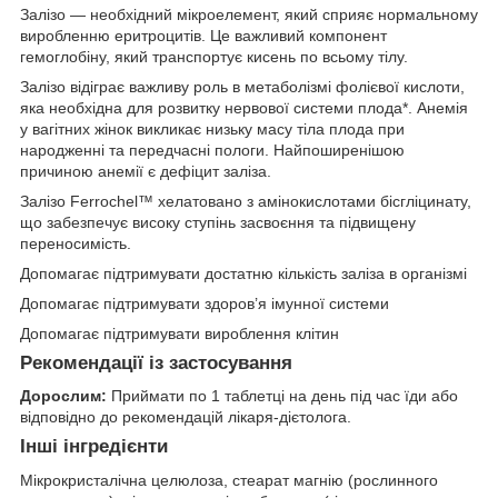
Залізо — необхідний мікроелемент, який сприяє нормальному
виробленню еритроцитів. Це важливий компонент
гемоглобіну, який транспортує кисень по всьому тілу.
Залізо відіграє важливу роль в метаболізмі фолієвої кислоти,
яка необхідна для розвитку нервової системи плода*. Анемія
у вагітних жінок викликає низьку масу тіла плода при
народженні та передчасні пологи. Найпоширенішою
причиною анемії є дефіцит заліза.
Залізо Ferrochel™ хелатовано з амінокислотами бісгліцинату,
що забезпечує високу ступінь засвоєння та підвищену
переносимість.
Допомагає підтримувати достатню кількість заліза в організмі
Допомагає підтримувати здоров’я імунної системи
Допомагає підтримувати вироблення клітин
Рекомендації із застосування
Дорослим:
Приймати по 1 таблетці на день під час їди або
відповідно до рекомендацій лікаря-дієтолога.
Інші інгредієнти
Мікрокристалічна целюлоза, стеарат магнію (рослинного