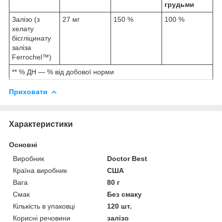
грудьми
Залізо (з
27 мг
150 %
100 %
хелату
бісгліцинату
заліза
Ferrochel™)
** % ДН — % від добової норми
Приховати
Характеристики
Основні
Виробник
Doctor Best
Країна виробник
США
Вага
80 г
Смак
Без смаку
Кількість в упаковці
120 шт.
Корисні речовини
залізо