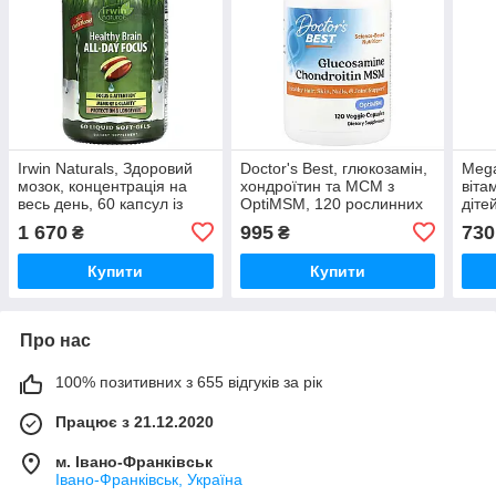
Irwin Naturals, Здоровий
Doctor's Best, глюкозамін,
Meg
мозок, концентрація на
хондроїтин та МСМ з
віта
весь день, 60 капсул із
OptiMSM, 120 рослинних
діте
рідиною
капсул
1 670
995
730
₴
₴
Купити
Купити
Про нас
100% позитивних з 655 відгуків за рік
Працює з 21.12.2020
м. Івано-Франківськ
Івано-Франківськ, Україна