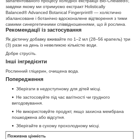
запатентованого процесу холодної екстракції Bio-Chelated®,
завдяки якому ми отримуємо екстракт Holistically
Balanced® Advanced Botanical Fingerprint® — холістично
збалансоване і ботанічно вдосконалене відтворення з тими
самими синергетичними співвідношеннями, що й рослина.
Рекомендації із застосування
Як дієтичну добавку вживайте по 1–2 мл (28–56 крапель) три
(3) рази на день із невеликою кількістю води.
Добре струсіть.
Інші інгредієнти
Рослинний гліцерин, очищена вода.
Попередження
Зберігати в недоступному для дітей місці.
Не застосовуйте під час вагітності чи грудного
вигодовування.
Не використовуйте продукт, якщо захисна мембрана
пошкоджена або відсутня.
Зберігайте в сухому прохолодному місці.
Поживна цінність