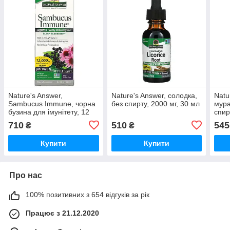
Nature's Answer,
Nature's Answer, солодка,
Natu
Sambucus Immune, чорна
без спирту, 2000 мг, 30 мл
мура
бузина для імунітету, 12
спир
000 мг, 120 мл
710
510
545
₴
₴
Купити
Купити
Про нас
100% позитивних з 654 відгуків за рік
Працює з 21.12.2020