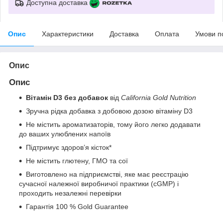
Доступна доставка
Опис
Характеристики
Доставка
Оплата
Умови п
Опис
Опис
Вітамін D3 без добавок
від
California Gold Nutrition
Зручна рідка добавка з добовою дозою вітаміну D3
Не містить ароматизаторів, тому його легко додавати
до ваших улюблених напоїв
Підтримує здоров’я кісток*
Не містить глютену, ГМО та сої
Виготовлено на підприємстві, яке має реєстрацію
сучасної належної виробничої практики (cGMP) і
проходить незалежні перевірки
Гарантія 100 % Gold Guarantee