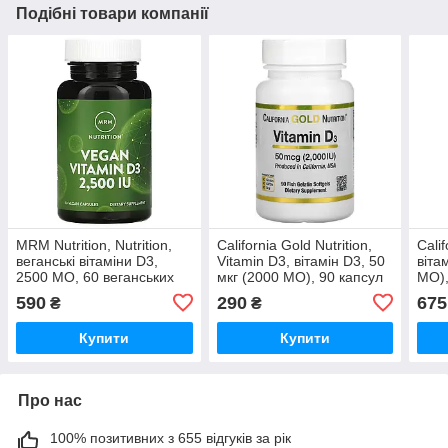
Подібні товари компанії
MRM Nutrition, Nutrition,
California Gold Nutrition,
Calif
веганські вітаміни D3,
Vitamin D3, вітамін D3, 50
віта
2500 МО, 60 веганських
мкг (2000 МО), 90 капсул
МО),
капсул
риб’
590
290
675
₴
₴
Купити
Купити
Про нас
100% позитивних з 655 відгуків за рік