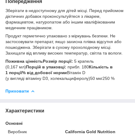
Попередження
Зберігати в недоступному для дітей місці. Перед прийомом
дієтичних добавок проконсультуйтеся з лікарем,
фармацевтом, натуропатом або іншим кваліфікованим
медичним працівником.
Продукт герметично упаковано з міркувань безпеки. Не
застосовувати препарат, якщо захисна плівка відсутня або
пошкоджена. Зберігати в сухому прохолодному місці.
Захищати від впливу високих температур, світла та вологи.
Поживна цінність
Розмір порції:
5 крапель
(0,167 мл)
Порцій в упаковці:
прибл. 180
Кількість в
1 порції
% від добової норми
Вітамін D
(у вигляді вітаміну D3, холекальциферолу)50 мкг250 %
Приховати
Характеристики
Основні
Виробник
California Gold Nutrition