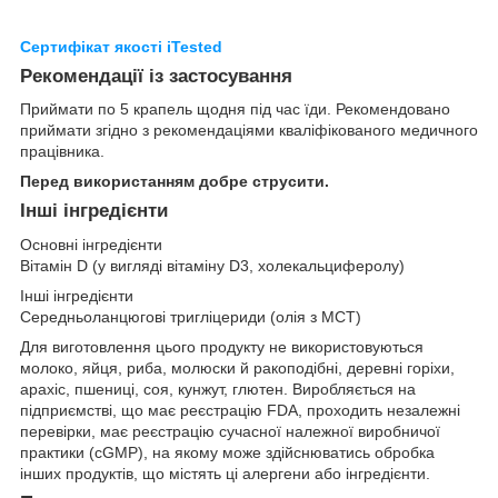
Сертифікат якості iTested
Рекомендації із застосування
Приймати по 5 крапель щодня під час їди. Рекомендовано
приймати згідно з рекомендаціями кваліфікованого медичного
працівника.
Перед використанням добре струсити.
Інші інгредієнти
Основні інгредієнти
Вітамін D (у вигляді вітаміну D3, холекальциферолу)
Інші інгредієнти
Середньоланцюгові тригліцериди (олія з MCT)
Для виготовлення цього продукту не використовуються
молоко, яйця, риба, молюски й ракоподібні, деревні горіхи,
арахіс, пшениці, соя, кунжут, глютен. Виробляється на
підприємстві, що має реєстрацію FDA, проходить незалежні
перевірки, має реєстрацію сучасної належної виробничої
практики (cGMP), на якому може здійснюватись обробка
інших продуктів, що містять ці алергени або інгредієнти.