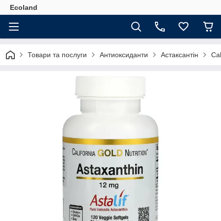
Ecoland
Товари та послуги
Антиоксиданти
Астаксантін
Cal