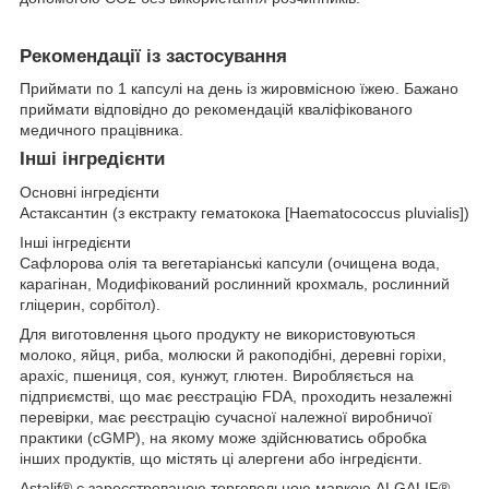
Рекомендації із застосування
Приймати по 1 капсулі на день із жировмісною їжею. Бажано
приймати відповідно до рекомендацій кваліфікованого
медичного працівника.
Інші інгредієнти
Основні інгредієнти
Астаксантин (з екстракту гематокока [Haematococcus pluvialis])
Інші інгредієнти
Сафлорова олія та вегетаріанські капсули (очищена вода,
карагінан, Модифікований рослинний крохмаль, рослинний
гліцерин, сорбітол).
Для виготовлення цього продукту не використовуються
молоко, яйця, риба, молюски й ракоподібні, деревні горіхи,
арахіс, пшениця, соя, кунжут, глютен. Виробляється на
підприємстві, що має реєстрацію FDA, проходить незалежні
перевірки, має реєстрацію сучасної належної виробничої
практики (cGMP), на якому може здійснюватись обробка
інших продуктів, що містять ці алергени або інгредієнти.
Astalif® є зареєстрованою торговельною маркою ALGALIF®