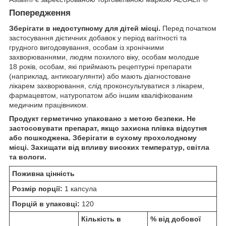
Попередження
Зберігати в недоступному для дітей місці.
Перед початком
застосування дієтичних добавок у період вагітності та
грудного вигодовування, особам із хронічними
захворюваннями, людям похилого віку, особам молодше
18 років, особам, які приймають рецептурні препарати
(наприклад, антикоагулянти) або мають діагностоване
лікарем захворювання, слід проконсультуватися з лікарем,
фармацевтом, натуропатом або іншим кваліфікованим
медичним працівником.
Продукт герметично упаковано з метою безпеки. Не
застосовувати препарат, якщо захисна плівка відсутня
або пошкоджена. Зберігати в сухому прохолодному
місці. Захищати від впливу високих температур, світла
та вологи.
Поживна цінність
Розмір порції:
1 капсула
Порцій в упаковці:
120
Кількість в
% від добової