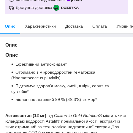
Доступна доставка
Опис
Характеристики
Доставка
Оплата
Умови п
Опис
Опис
Ефективний антиоксидант
Отримано з мікроводоростей гематокока
(Haematococcus pluvialis)
Підтримує здоров’я мозку, очей, шкіри, серця та
суглобів*
Біологічно активний 99 % (3S,3'S)-ізомер*
Астаксантин (12 мг)
від
California Gold Nutrition®
містить чисті
ісландські водорості Astalif® преміальної якості, екстракт із
яких отриманий за технологією надкритичної екстракції за
допомогою CO2 без використання розчинників.