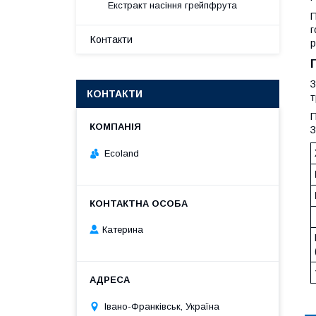
Екстракт насіння грейпфрута
П
г
Контакти
р
З
КОНТАКТИ
т
П
З
Ecoland
Катерина
Івано-Франківськ, Україна