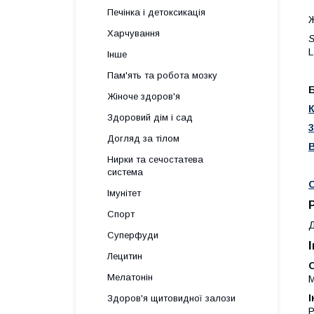
Печінка і детоксикація
Ж
Харчування
S
L
Інше
Пам'ять та робота мозку
Б
Жіноче здоров'я
Здоровий дім і сад
Догляд за тілом
Нирки та сечостатева
система
С
Імунітет
Спорт
Д
Суперфуди
Лецитин
О
Мелатонін
М
І
Здоров'я щитовидної залози
Р