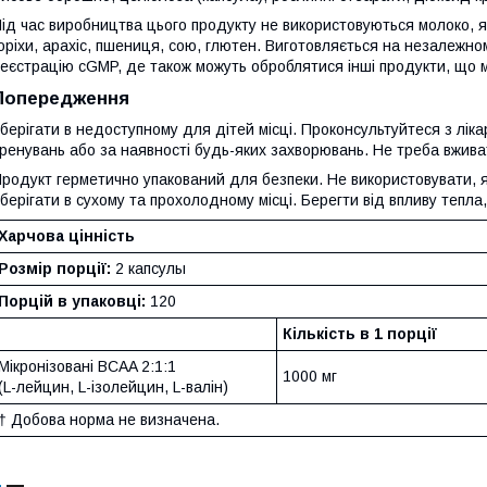
ід час виробництва цього продукту не використовуються молоко, я
оріхи, арахіс, пшениця, сою, глютен. Виготовляється на незалежно
еєстрацію cGMP, де також можуть оброблятися інші продукти, що мі
Попередження
берігати в недоступному для дітей місці. Проконсультуйтеся з лік
ренувань або за наявності будь-яких захворювань. Не треба вживат
родукт герметично упакований для безпеки. Не використовувати, 
берігати в сухому та прохолодному місці. Берегти від впливу тепла,
Харчова цінність
Розмір порції:
2 капсулы
Порцій в упаковці:
120
Кількість в 1 порції
Мікронізовані BCAA 2:1:1
1000 мг
(L-лейцин, L-ізолейцин, L-валін)
† Добова норма не визначена.