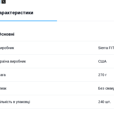
арактеристики
Основні
иробник
Sierra FI
раїна виробник
США
ага
270 г
Смак
Без смак
ількість в упаковці
240 шт.