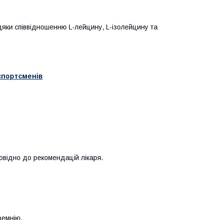
дяки співвідношенню L-лейцину, L-ізолейцину та
спортсменів
повідно до рекомендацій лікаря.
ремнію.