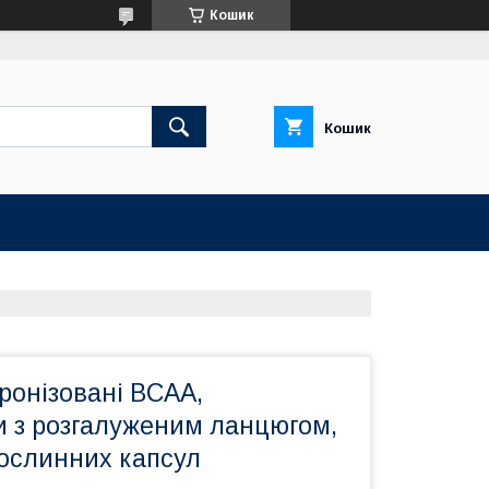
Кошик
Кошик
ікронізовані BCAA,
и з розгалуженим ланцюгом,
рослинних капсул