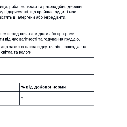
йця, риба, молюски та ракоподібні, деревні
му підприємстві, що пройшло аудит і має
стять ці алергени або інгредієнти.
арем перед початком дієти або програми
и під час вагітності та годування груддю.
якщо захисна плівка відсутня або пошкоджена.
 світла та вологи.
% від добової норми
†