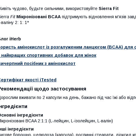
ивіть чудово, будьте сильними, використовуйте
Sierra Fit
ierra Fit
Мікронізовані BCAA
підтримують відновлення м'язів зав
-валіну 2: 1: 1*
лог iHerb
Користь амінокислот із розгалуженим ланцюгом (BCAA) для 
3 найкращих спортивних добавок для жінок
Вичерпний посібник з амінокислот
ертифікат якості iTested
Рекомендації щодо застосування
орослим вживати по 2 капсули на день, бажано під час їжі або від
Інгредієнти
сновні інгредієнти
ікронізовані BCAA 2:1:1 (L-лейцин, L-ізолейцин, L-валін)
нші інгредієнти
исове борошно, целюлоза (капсула), рослинні стеарати, діоксид к