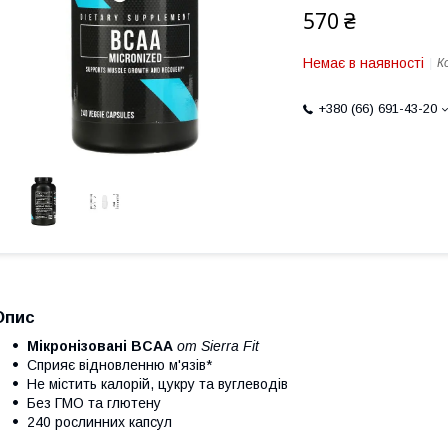
570 ₴
Немає в наявності
К
+380 (66) 691-43-20
Опис
Мікронізовані BCAA
от Sierra Fit
Сприяє відновленню м'язів*
Не містить калорій, цукру та вуглеводів
Без ГМО та глютену
240 рослинних капсул