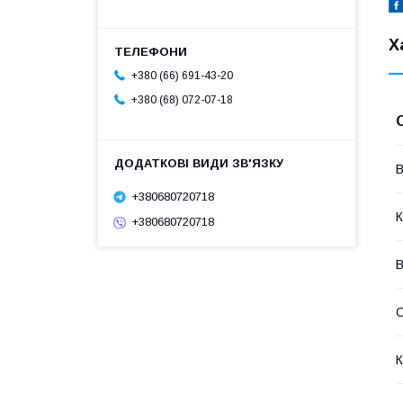
Х
+380 (66) 691-43-20
+380 (68) 072-07-18
В
+380680720718
К
+380680720718
В
К