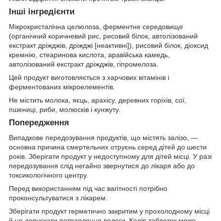
Інші інгредієнти
Мікрокристалічна целюлоза, ферментне середовище
(органічний коричневий рис, рисовий білок, автолізований
екстракт дріжджів, дріжджі [неактивні]), рисовий білок, діоксид
кремнію, стеаринова кислота, аравійська камедь,
автолізований екстракт дріжджів, гіпромелоза.
Цей продукт виготовляється з харчових вітамінів і
ферментованих мікроелементів.
Не містить молока, яєць, арахісу, деревних горіхів, сої,
пшениці, риби, молюсків і кунжуту.
Попередження
Випадкове передозування продуктів, що містять залізо, —
основна причина смертельних отруєнь серед дітей до шести
років. Зберігати продукт у недоступному для дітей місці. У разі
передозування слід негайно звернутися до лікаря або до
токсикологічного центру.
Перед використанням під час вагітності потрібно
проконсультуватися з лікарем.
Зберігати продукт герметично закритим у прохолодному місці
й не допускати потрапляння вологи. Колір таблеток може