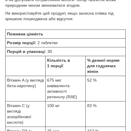
природним чином змінюватися згодом.
Не використовуйте цей продукт, якщо захисна плівка під
кришкою пошкоджена або відсутня.
Поживна цінність
Розмір порції:
2 таблетки
Порцій в упаковці:
30
Кількість в
% денної норми
1 порції
для годуючих
жінок
Вітамін A (у вигляді
675 мкг
52 %
бета-каротину)
еквівалента
активності
ретинолу (RAE)
Вітамін C (у
100 мг
83 %
вигляді
аскорбінової
кислоти)
Вітамін D3 (у
25 мкг
167 %