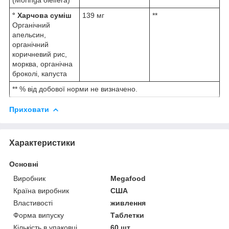
° Харчова суміш
139 мг
**
Органічний
апельсин,
органічний
коричневий рис,
морква, органічна
броколі, капуста
** % від добової норми не визначено.
Приховати
Характеристики
Основні
Виробник
Megafood
Країна виробник
США
Властивості
живлення
Форма випуску
Таблетки
Кількість в упаковці
60 шт.