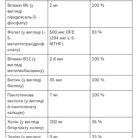
Вітамін B6 (у
2 мг
100 %
вигляді
піридоксаль-5-
фосфату)
Фолат (у вигляді L-
500 мкг DFE
83 %
5-
(294 мкг L-5-
метилтетрагідроф
MTHF)
олату)
Вітамін B12 (у
2,8 мкг
100 %
вигляді
метилкобаламіну)
Біотин (у вигляді
35 мкг
100 %
біотину)
Пантотенова
7 мг
100 %
кислота (у вигляді
d-пантотенату
кальцію)
Холін (у вигляді
200 мг
36 %
бітартрату холіну)
Залізо (у вигляді
9 мг
33 %