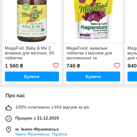
MegaFod, Baby & Me 2,
MegaFood, жувальні
Mega
вітаміни для вагітних, 60
таблетки з магнієм для
муль
таблеток
заспокоєння та
для 
розслаблення, виноград,
30 т
1 560
740
840
₴
₴
30 жувальних таблеток
Купити
Купити
Про нас
100% позитивних з 654 відгуків за рік
Працює з 21.12.2020
м. Івано-Франківськ
Івано-Франківськ, Україна