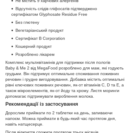
Не містить 9 харчових алергенів
Відсутність слідів гліфосатів підтверджено
сертифікатом Glyphosate Residue Free
Без глютену
Вегетаріанський продукт
Сертифікат B Corporation
Кошерний продукт
Розроблено лікарем
Комплекс мультивітамінів для підтримки після пологів
Baby & Me 2 від MegaFood розроблено для мам, які годують
грудьми. Він підтримує оптимальне споживання поживних
речовин і грудне вигодовування. Добавка містить оптимальні
рівні ключових поживних речовин, як-от вітамінів C, D та E, а
також мікроелементів, як-от йоду та хрому. Листя моринги
допомагає підтримувати вироблення молока.
Рекомендації із застосування
Дорослим приймати по 2 таблетки на день, запиваючи
напоєм. Можна приймати в будь-який час протягом дня,
навіть натщесерце.
Після відкриття спожити протягом трьох місяців.