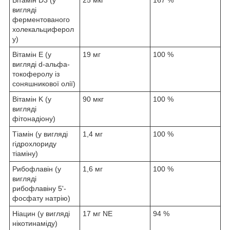
вигляді
ферментованого
холекальциферол
у)
Вітамін E (у
19 мг
100 %
вигляді d-альфа-
токоферолу із
соняшникової олії)
Вітамін K (у
90 мкг
100 %
вигляді
фітонадіону)
Тіамін (у вигляді
1,4 мг
100 %
гідрохлориду
тіаміну)
Рибофлавін (у
1,6 мг
100 %
вигляді
рибофлавіну 5'-
фосфату натрію)
Ніацин (у вигляді
17 мг NE
94 %
нікотинаміду)