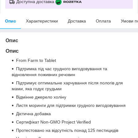
Доступна доставка
Опис
Характеристики
Доставка
Оплата
Умови п
Опис
Опис
From Farm to Tablet
Підтримка під час грудного вигодовування та
відновлення поживних речовин
Підтримує оптимальне харчування після пологів для
мами, яка годує грудьми
Відмінне джерело холіну
Листя моринги для підтримки грудного вигодовування
Дієтична добавка
Сертифікат Non-GMO Project Verified
Протестовано на відсутність понад 125 пестицидів