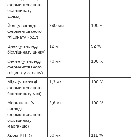
ферментованого
бісгліцинату
заліза)
Йод (у вигляді
290 мкг
100 %
ферментованого
гліцинату йоду)
Цинк (у вигляді
12 мг
92 %
бісгліцинату цинку)
Селен (у вигляді
70 мкг
100 %
ферментованого
гліцинату селену)
Мідь (у вигляді
1,3 мг
100 %
ферментованого
бісгліцинату міді)
Марганець (у
2,6 мг
100 %
вигляді
ферментованого
бісгліцинату
марганцю)
Хром ФТГ (у
50 мкг
111 %