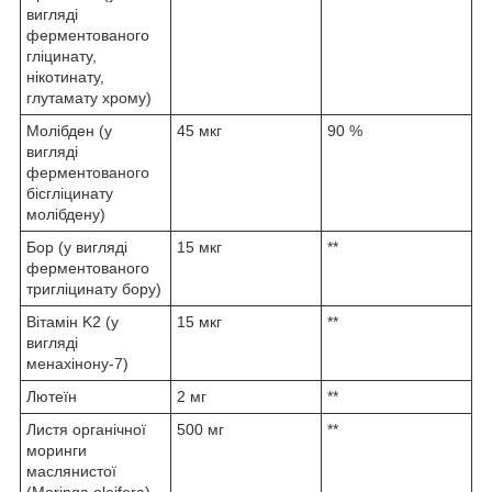
вигляді
ферментованого
гліцинату,
нікотинату,
глутамату хрому)
Молібден (у
45 мкг
90 %
вигляді
ферментованого
бісгліцинату
молібдену)
Бор (у вигляді
15 мкг
**
ферментованого
тригліцинату бору)
Вітамін K2 (у
15 мкг
**
вигляді
менахінону-7)
Лютеїн
2 мг
**
Листя органічної
500 мг
**
моринги
маслянистої
(Moringa oleifera)