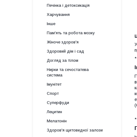
Печінка і детоксикація
Харчування
Інше
Пам'ять та робота мозку
Ц
Жіноче здоров'я
У
п
Здоровий дім і сад
*
Догляд за тілом
Нирки та сечостатева
система
П
в
Імунітет
к
Спорт
к
е
Суперфуди
(
Лецитин
*
Мелатонін
Здоров'я щитовидної залози