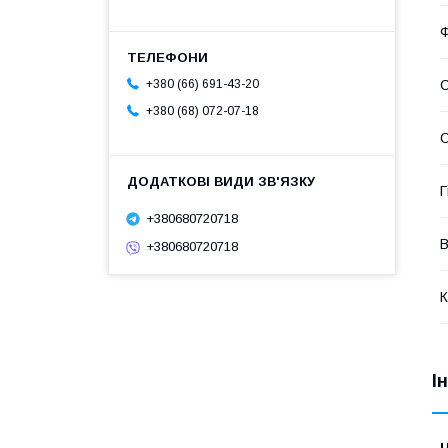
Ф
+380 (66) 691-43-20
С
+380 (68) 072-07-18
О
Г
+380680720718
В
+380680720718
К
І