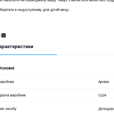
е наносити на пошкоджену шкіру. Якщо з’являється висип або под
берігати в недоступному для дітей місці.
арактеристики
Основні
иробник
Арніка
раїна виробник
США
ип засобу
Дезодор