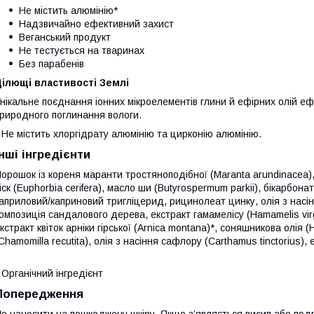
Не містить алюмінію*
Надзвичайно ефективний захист
Веганський продукт
Не тестується на тваринах
Без парабенів
ілющі властивості Землі
нікальне поєднання іонних мікроелементів глини й ефірних олій еф
риродного поглинання вологи.
 Не містить хлоргідрату алюмінію та цирконію алюмінію.
Інші інгредієнти
орошок із кореня маранти тростяноподібної (Maranta arundinacea), 
іск (Euphorbia cerifera), масло ши (Butyrospermum parkii), бікарбона
априловий/каприновий тригліцерид, рицинолеат цинку, олія з насі
омпозиція сандалового дерева, екстракт гамамелісу (Hamamelis virg
кстракт квіток арніки гірської (Arnica montana)*, соняшникова олія 
Chamomilla recutita), олія з насіння сафлору (Carthamus tinctorius),
 Органічний інгредієнт
Попередження