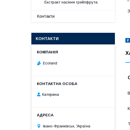
Н
Екстракт насіння грейпфрута
З
Контакти
КОНТАКТИ
Х
Ecoland
В
Катерина
К
Т
Івано-Франківськ, Україна