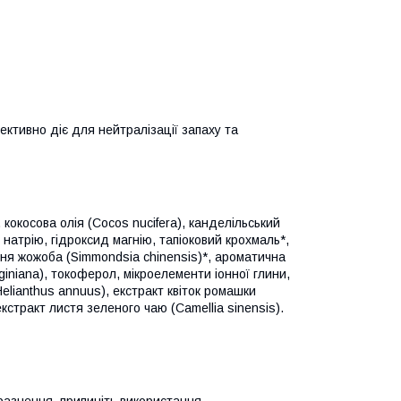
ективно діє для нейтралізації запаху та
кокосова олія (Cocos nucifera), канделільський
т натрію, гідроксид магнію, тапіоковий крохмаль*,
ння жожоба (Simmondsia chinensis)*, ароматична
iniana), токоферол, мікроелементи іонної глини,
(Helianthus annuus), екстракт квіток ромашки
 екстракт листя зеленого чаю (Camellia sinensis).