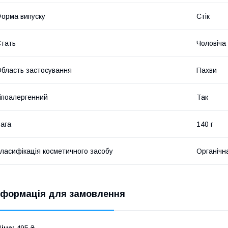
орма випуску
Стік
тать
Чоловіча
бласть застосування
Пахви
іпоалергенний
Так
ага
140 г
ласифікація косметичного засобу
Органічн
нформація для замовлення