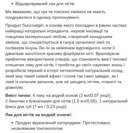
Відшаровуваний лак для нігтів
Ми вважаємо, що гра та токсичні хімікати не мають
поєднуватися в одному пропонуванні.
Продукт Suncoatgirl, в основу якого покладені в рівних частках
найкращі натуральні інгредієнти, наукові інновації та
товщинка материнської любові, створений канадським
хіміком, що спеціалізується в галузі органічної хімії та
полімерів Інчунь Лю-Ін за неіменем відповідного, коли її
дівчаткам захотілося красиво фарбувати нігті. Враховуючи
прийнятне використання отворів, що становлять вміст типової
пляшечки лаку для нігтів, І прибігла до своїх наукових знань і
розробила перший в історії нетоксичний натуральний склад,
який має такий самий ефект і сохне так само швидко, як і
лаки із сильним запахом, але не шкодить нігтям, планеті та
довкіллю.
Вміст пачки:
4 лаку на водній основі (2 мл/0,07 унції),
2 баночки з блискітками для нігтів (1,5 мл/0,05), 1 натуральний
блиск для губ (7 мл / 0,23 унції).
Лак для нігтів на водній основі:
Продукт відзначений нагородами. Протестовано
незалежним токсикологом