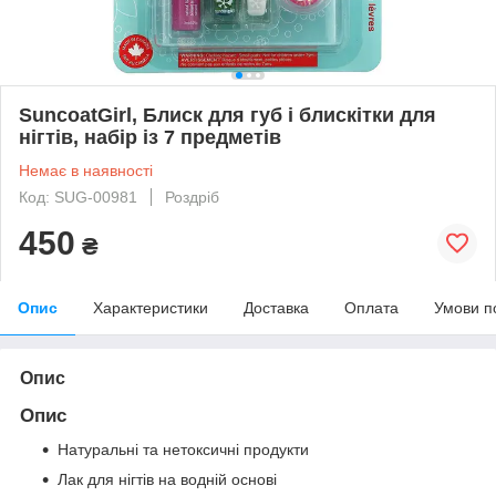
SuncoatGirl, Блиск для губ і блискітки для
нігтів, набір із 7 предметів
Немає в наявності
Код: SUG-00981
Роздріб
450
₴
Опис
Характеристики
Доставка
Оплата
Умови п
Опис
Опис
Натуральні та нетоксичні продукти
Лак для нігтів на водній основі