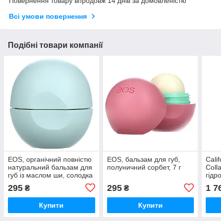
Повернення товару впродовж 14 днів за домовленістю
Всі умови повернення
Подібні товари компанії
EOS, органічний повністю
EOS, бальзам для губ,
Calif
натуральний бальзам для
полуничний сорбет, 7 г
Coll
губ із маслом ши, солодка
гідр
м’ята, 7 г
кола
295
295
1 7
₴
₴
кисл
Купити
Купити