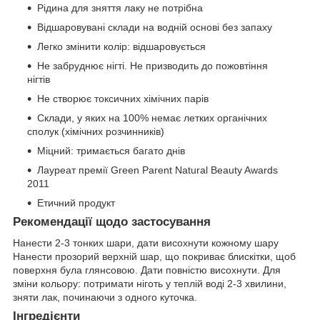
Рідина для зняття лаку не потрібна
Відшаровувані склади на водній основі без запаху
Легко змінити колір: відшаровується
Не забруднює нігті. Не призводить до пожовтіння
нігтів
Не створює токсичних хімічних парів
Склади, у яких на 100% немає летких органічних
сполук (хімічних розчинників)
Міцний: тримається багато днів
Лауреат премії Green Parent Natural Beauty Awards
2011
Етичний продукт
Рекомендації щодо застосування
Нанести 2-3 тонких шари, дати висохнути кожному шару
Нанести прозорий верхній шар, що покриває блискітки, щоб
поверхня була глянсовою. Дати повністю висохнути. Для
зміни кольору: потримати ніготь у теплій воді 2-3 хвилини,
зняти лак, починаючи з одного куточка.
Інгредієнти