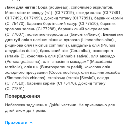
Лаки для нігтів:
Вода (aqua/eau), сополимер акрилатов.
Може містити слюду (+/-): (CI 77019), оксиди заліза (CI 77491,
CI 77492, CI 77499), діоксид титану (CI 77891), барвник кармін
(CI 75470), барвник берлінський лазур (CI 77510), барвник
хромова зелень (CI 77288), барвник синій ультрамарин
(CI 77007), поліетилентерефалат (блискітки/блиск).
Блискітки
для губ
олія з насіння пінника лугового (Limnanthes alba).,
рицинова олія (Ricinus communis), мигдальна олія (Prunus
amygdalus dulcis), бджолиний віск (Cera alba), токоферол
(вітамін Е), конопляна олія (Cannabis sativa), олія авокадо
(Persea gratissima), олія з насіння макадамії (Macadamia
ternifolia), олія ши (Butyrospermum parkii), кокосова олія
холодного пресування (Cocos nucifera), олія насіння жожоба
(Simmondsia chinens), стевіозид (стевія [Stevia]), слюда
(CI 77510), барвник кармін (CI 75470), діоксид титану
(CI 77891).
Попередження
Небезпека задушення. Дрібні частини. Не призначено для
дітей віком до 7 років.
Приховати