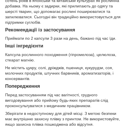
сотень років в японській та китайській культурах як рослинна
добавка. На ньому є задирки, які прилипають до одягу та
шерсті тварин, що допомагає рослині поширюватися та
запилюватися. Сьогодні він традиційно використовується для
підтримки суглобів.
Рекомендації із застосування
Приймати по 2 капсули 3 рази на день, бажано під час їди.
Інші інгредієнти
Капсула рослинного походження (гіпромелоза), целюлоза,
стеарат магнію.
Не містить цукру, солі, дріжджів, пшениця, кукурудзи, соя,
молочних продуктів, штучних барвників, ароматизаторів, і
консервантів.
Попередження
Перед застосуванням під час вагітності, грудного
вигодовування або прийому будь-яких препаратів слід
проконсультуватися з медичним працівником.
Зберігати в недоступному для дітей місці. З метою безпеки
має внутрішню захисну плівку з принтом. Не використовуйте,
якщо захисна плівка пошкоджена або відсутня.