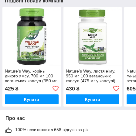
Подібні товари компанії
Nature's Way, корінь
Nature's Way, листя німу,
Natu
дикого ямсу, 700 мг, 100
950 мг, 100 веганських
гунь
веганських капсул (350 мг
капсул (475 мг у капсулі)
вега
у капсулі)
у ка
425
430
605
₴
₴
Купити
Купити
Про нас
100% позитивних з 658 відгуків за рік