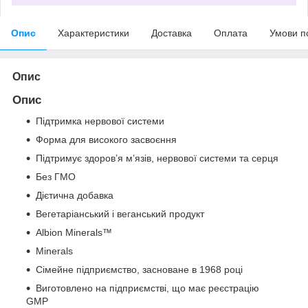
Опис
Характеристики
Доставка
Оплата
Умови п
Опис
Опис
Підтримка нервової системи
Форма для високого засвоєння
Підтримує здоров’я м’язів, нервової системи та серця
Без ГМО
Дієтична добавка
Вегетаріанський і веганський продукт
Albion Minerals™
Minerals
Сімейне підприємство, засноване в 1968 році
Виготовлено на підприємстві, що має реєстрацію
GMP