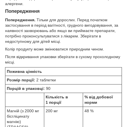
алергени.
Попередження
Попередження.
Тільки для дорослих. Перед початком
застосування в період вагітності, грудного вигодовування, за
наявності захворювань або якщо ви приймаєте препарати,
потрібно проконсультуватися з лікарем. Зберігати в
недоступному для дітей місці.
Колір продукту може змінюватися природним чином.
Після відкривання упаковки зберігати в сухому прохолодному
місці.
Поживна цінність
Розмір порції:
2 таблетки
Порцій в упаковці:
90
Кількість в
% від добової
1 порції
норми
Магній (з 2000 мг
200 мг
48 %
бісгліцинату
магнію)
(TRAACS®)