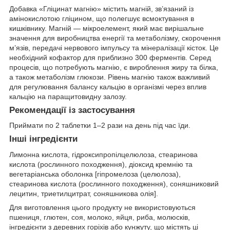
Добавка «Гліцинат магнію» містить магній, зв’язаний із
амінокислотою гліцином, що полегшує всмоктування в
кишківнику. Магній — мікроелемент, який має вирішальне
значення для виробництва енергії та метаболізму, скорочення
м’язів, передачі нервового імпульсу та мінералізації кісток. Це
необхідний кофактор для приблизно 300 ферментів. Серед
процесів, що потребують магнію, є вироблення жиру та білка,
а також метаболізм глюкози. Рівень магнію також важливий
для регулювання балансу кальцію в організмі через вплив
кальцію на паращитовидну залозу.
Рекомендації із застосування
Приймати по 2 таблетки 1–2 рази на день під час їди.
Інші інгредієнти
Лимонна кислота, гідроксипропілцелюлоза, стеаринова
кислота (рослинного походження), діоксид кремнію та
вегетаріанська оболонка [гіпромелоза (целюлоза),
стеаринова кислота (рослинного походження), соняшниковий
лецитин, триетилцитрат, соняшникова олія].
Для виготовлення цього продукту не використовуються
пшениця, глютен, соя, молоко, яйця, риба, молюсків,
інгредієнти з деревних горіхів або кунжуту, що містять ці