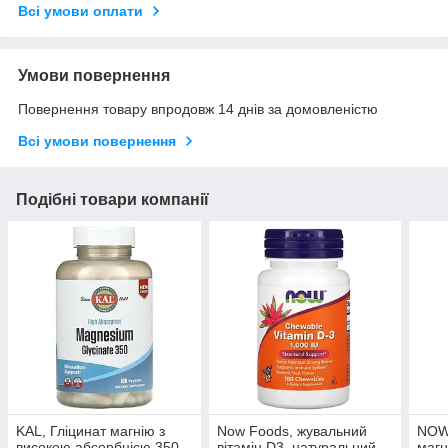
Всі умови оплати
Умови повернення
Повернення товару впродовж 14 днів за домовленістю
Всі умови повернення
Подібні товари компанії
KAL, Гліцинат магнію з
Now Foods, жувальний
NOW 
високою абсорбцією 350,
вітамін D3, натуральний
магн