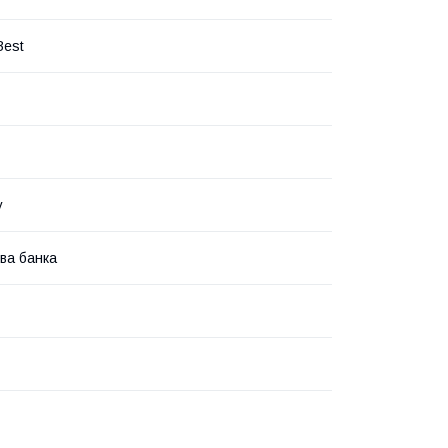
Best
у
ва банка