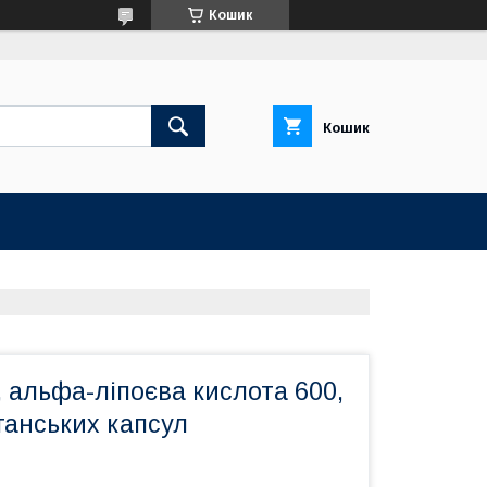
Кошик
Кошик
t, альфа-ліпоєва кислота 600,
еганських капсул