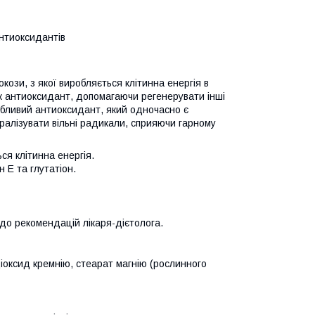
нтиоксидантів
кози, з якої виробляється клітинна енергія в
як антиоксидант, допомагаючи регенерувати інші
собливий антиоксидант, який одночасно є
тралізувати вільні радикали, сприяючи гарному
ся клітинна енергія.
 E та глутатіон.
 до рекомендацій лікаря-дієтолога.
діоксид кремнію, стеарат магнію (рослинного