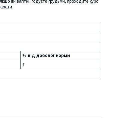
кщо ви вагітні, годуєте грудьми, проходите курс
парати.
% від добової норми
†