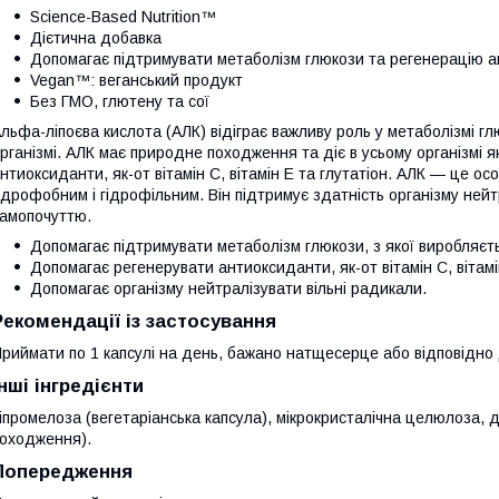
Science-Based Nutrition™
Дієтична добавка
Допомагає підтримувати метаболізм глюкози та регенерацію а
Vegan™: веганський продукт
Без ГМО, глютену та сої
льфа-ліпоєва кислота (АЛК) відіграє важливу роль у метаболізмі глю
рганізмі. АЛК має природне походження та діє в усьому організмі 
нтиоксиданти, як-от вітамін C, вітамін E та глутатіон. АЛК — це о
ідрофобним і гідрофільним. Він підтримує здатність організму ней
амопочуттю.
Допомагає підтримувати метаболізм глюкози, з якої виробляєть
Допомагає регенерувати антиоксиданти, як-от вітамін C, вітамін
Допомагає організму нейтралізувати вільні радикали.
Рекомендації із застосування
риймати по 1 капсулі на день, бажано натщесерце або відповідно
Інші інгредієнти
іпромелоза (вегетаріанська капсула), мікрокристалічна целюлоза, 
оходження).
Попередження