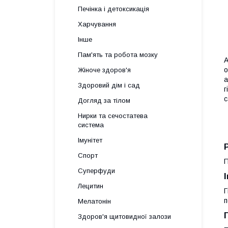
Печінка і детоксикація
Харчування
Інше
Пам'ять та робота мозку
А
о
Жіноче здоров'я
а
Здоровий дім і сад
г
с
Догляд за тілом
Нирки та сечостатева
система
Імунітет
Спорт
П
Суперфуди
Лецитин
Г
п
Мелатонін
Здоров'я щитовидної залози