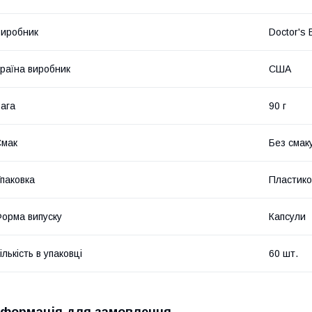
иробник
Doctor's 
раїна виробник
США
ага
90 г
Смак
Без смак
паковка
Пластико
орма випуску
Капсули
ількість в упаковці
60 шт.