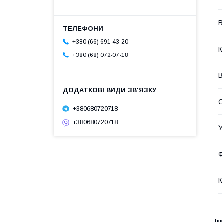
В
+380 (66) 691-43-20
К
+380 (68) 072-07-18
В
+380680720718
+380680720718
У
Ф
К