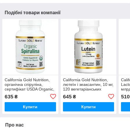
Подібні товари компанії
California Gold Nutrition,
California Gold Nutrition,
Calif
органічна спіруліна,
лютеїн і зеаксантин, 10 мг,
Lact
сертифікат USDA Organic,
120 вегетаріанських
млрд
500 мг, 240 таблеток
капсул
веге
635
645
510
₴
₴
Купити
Купити
Про нас