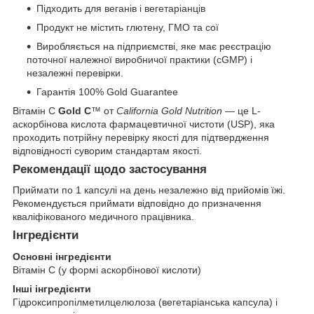
Підходить для веганів і вегетаріанців
Продукт не містить глютену, ГМО та сої
Виробляється на підприємстві, яке має реєстрацію
поточної належної виробничої практики (cGMP) і
незалежні перевірки.
Гарантія 100% Gold Guarantee
Вітамін C
Gold C
™ от
California Gold Nutrition
— це L-
аскорбінова кислота фармацевтичної чистоти (USP), яка
проходить потрійну перевірку якості для підтвердження
відповідності суворим стандартам якості.
Рекомендації щодо застосування
Приймати по 1 капсулі на день незалежно від прийомів їжі.
Рекомендується приймати відповідно до призначення
кваліфікованого медичного працівника.
Інгредієнти
Основні інгредієнти
Вітамін С (у формі аскорбінової кислоти)
Інші інгредієнти
Гідроксипропілметилцелюлоза (вегетаріанська капсула) і