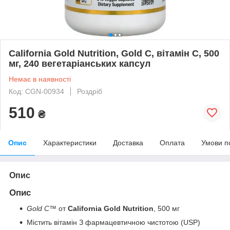
California Gold Nutrition, Gold C, вітамін C, 500
мг, 240 вегетаріанських капсул
Немає в наявності
Код: CGN-00934
Роздріб
510
₴
Опис
Характеристики
Доставка
Оплата
Умови п
Опис
Опис
Gold C™
от
California Gold Nutrition
, 500 мг
Містить вітамін З фармацевтичною чистотою (USP)