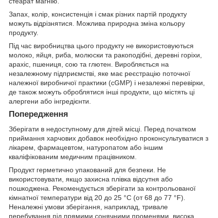
стеарат магнію.
Запах, колір, консистенція і смак різних партій продукту
можуть відрізнятися. Можлива природна зміна кольору
продукту.
Під час виробництва цього продукту не використовуються
молоко, яйця, риба, молюски та ракоподібні, деревні горіхи,
арахіс, пшениця, сою та глютен. Виробляється на
незалежному підприємстві, яке має реєстрацію поточної
належної виробничої практики (cGMP) і незалежні перевірки,
де також можуть оброблятися інші продукти, що містять ці
алергени або інгредієнти.
Попередження
Зберігати в недоступному для дітей місці. Перед початком
приймання харчових добавок необхідно проконсультуватися з
лікарем, фармацевтом, натуропатом або іншим
кваліфікованим медичним працівником.
Продукт герметично упакований для безпеки. Не
використовувати, якщо захисна плівка відсутня або
пошкоджена. Рекомендується зберігати за контрольованої
кімнатної температури від 20 до 25 °C (от 68 до 77 °F).
Неналежні умови зберігання, наприклад, тривале
перебування під прямими сонячними променями, висока