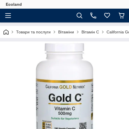
Ecoland
Товари та послуги
Вітаміни
Вітамін С
California G