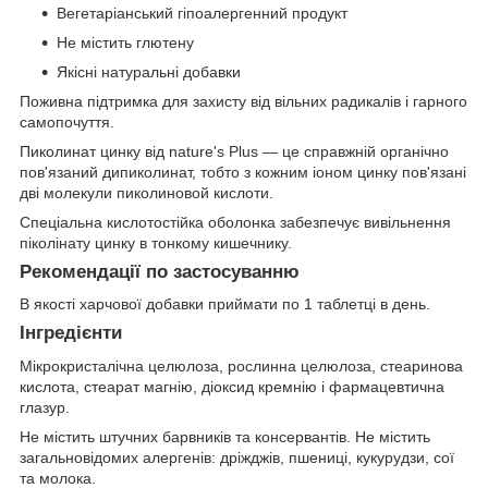
Вегетаріанський гіпоалергенний продукт
Не містить глютену
Якісні натуральні добавки
Поживна підтримка для захисту від вільних радикалів і гарного
самопочуття.
Пиколинат цинку від nature's Plus — це справжній органічно
пов'язаний дипиколинат, тобто з кожним іоном цинку пов'язані
дві молекули пиколиновой кислоти.
Спеціальна кислотостійка оболонка забезпечує вивільнення
піколінату цинку в тонкому кишечнику.
Рекомендації по застосуванню
В якості харчової добавки приймати по 1 таблетці в день.
Інгредієнти
Мікрокристалічна целюлоза, рослинна целюлоза, стеаринова
кислота, стеарат магнію, діоксид кремнію і фармацевтична
глазур.
Не містить штучних барвників та консервантів. Не містить
загальновідомих алергенів: дріжджів, пшениці, кукурудзи, сої
та молока.