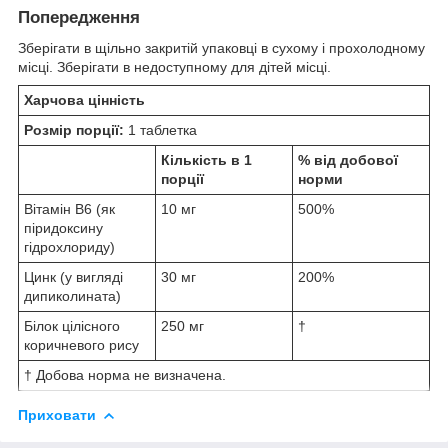
Попередження
Зберігати в щільно закритій упаковці в сухому і прохолодному
місці. Зберігати в недоступному для дітей місці.
Харчова цінність
Розмір порції:
1 таблетка
Кількість в 1
% від добової
порції
норми
Вітамін В6 (як
10 мг
500%
піридоксину
гідрохлориду)
Цинк (у вигляді
30 мг
200%
дипиколината)
Білок цілісного
250 мг
†
коричневого рису
† Добова норма не визначена.
Приховати