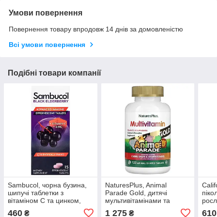
Умови повернення
Повернення товару впродовж 14 днів за домовленістю
Всі умови повернення
Подібні товари компанії
Sambucol, чорна бузина,
NaturesPlus, Animal
Calif
шипучі таблетки з
Parade Gold, дитячі
піко
вітаміном C та цинком,
мультивітамінами та
росл
для дітей від 4 років, 15
мікроелементами, асорті
460
1 275
610
₴
₴
шипучих таблеток
смаків, 120 таблеток