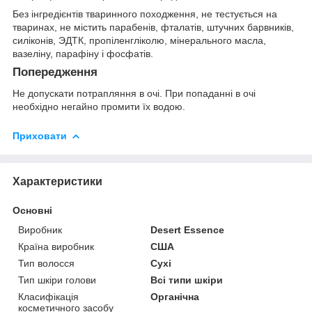
Без інгредієнтів тваринного походження, не тестується на
тваринах, не містить парабенів, фталатів, штучних барвників,
силіконів, ЭДТК, пропіленгліколю, мінерального масла,
вазеліну, парафіну і фосфатів.
Попередження
Не допускати потрапляння в очі. При попаданні в очі
необхідно негайно промити їх водою.
Приховати
Характеристики
Основні
Виробник
Desert Essence
Країна виробник
США
Тип волосся
Сухі
Тип шкіри голови
Всі типи шкіри
Класифікація
Органічна
косметичного засобу