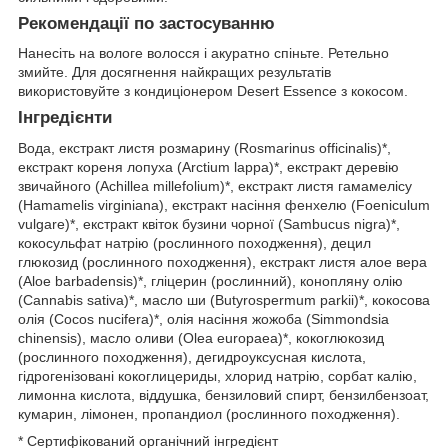
Рекомендації по застосуванню
Нанесіть на вологе волосся і акуратно спіньте. Ретельно
змийте. Для досягнення найкращих результатів
використовуйте з кондиціонером Desert Essence з кокосом.
Інгредієнти
Вода, екстракт листя розмарину (Rosmarinus officinalis)*,
екстракт кореня лопуха (Arctium lappa)*, екстракт деревію
звичайного (Achillea millefolium)*, екстракт листя гамамелісу
(Hamamelis virginiana), екстракт насіння фенхелю (Foeniculum
vulgare)*, екстракт квіток бузини чорної (Sambucus nigra)*,
кокосульфат натрію (рослинного походження), децил
глюкозид (рослинного походження), екстракт листя алое вера
(Aloe barbadensis)*, гліцерин (рослинний), конопляну олію
(Cannabis sativa)*, масло ши (Butyrospermum parkii)*, кокосова
олія (Cocos nucifera)*, олія насіння жожоба (Simmondsia
chinensis), масло оливи (Olea europaea)*, кокоглюкозид
(рослинного походження), дегидроуксусная кислота,
гідрогенізовані кокоглицериды, хлорид натрію, сорбат калію,
лимонна кислота, віддушка, бензиловий спирт, бензилбензоат,
кумарин, лімонен, пропандиол (рослинного походження).
* Сертифікований органічний інгредієнт