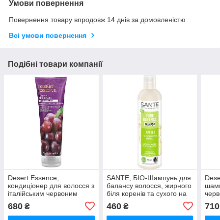
Умови повернення
Повернення товару впродовж 14 днів за домовленістю
Всі умови повернення
Подібні товари компанії
Desert Essence,
SANTE, БІО-Шампунь для
Dese
кондиціонер для волосся з
балансу волосся, жирного
шамп
італійським червоним
біля коренів та сухого на
черв
виноградом, 237 мл
кінчиках, з яблуком, 250мл
мл
680
460
710
₴
₴