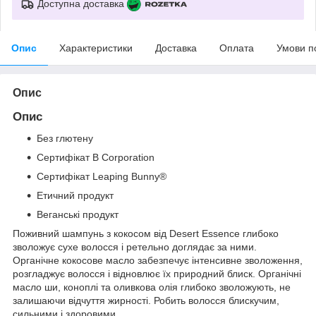
Доступна доставка
Опис
Характеристики
Доставка
Оплата
Умови п
Опис
Опис
Без глютену
Сертифікат B Corporation
Сертифікат Leaping Bunny®
Етичний продукт
Веганські продукт
Поживний шампунь з кокосом від Desert Essence глибоко
зволожує сухе волосся і ретельно доглядає за ними.
Органічне кокосове масло забезпечує інтенсивне зволоження,
розгладжує волосся і відновлює їх природний блиск. Органічні
масло ши, коноплі та оливкова олія глибоко зволожують, не
залишаючи відчуття жирності. Робить волосся блискучим,
сильними і здоровими.