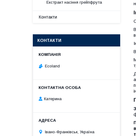
Екстракт насіння грейпфрута
н
Контакти
О
В
в
КОНТАКТИ
І
В
М
т
Ecoland
Д
а
п
і
Катерина
З
ф
П
в
Івано-Франківськ, Україна
т