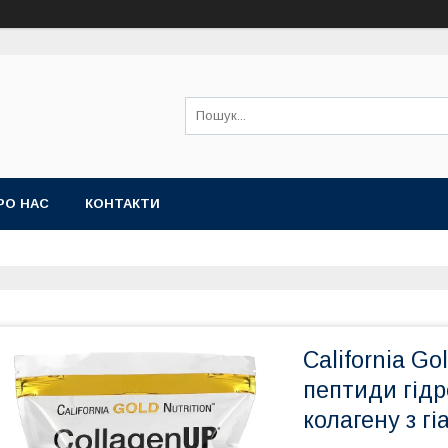
РО НАС
КОНТАКТИ
California Go
пептиди гідр
колагену з г