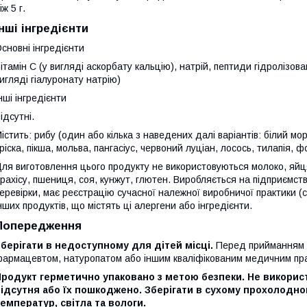
іж 5 г.
Інші інгредієнти
сновні інгредієнти
ітамін C (у вигляді аскорбату кальцію), натрій, пептиди гідролізов
игляді гіалуронату натрію)
нші інгредієнти
ідсутні.
істить: рибу (один або кілька з наведених далі варіантів: білий мо
ріска, пікша, мольва, пангасіус, червоний луціан, лосось, тилапія, ф
ля виготовлення цього продукту не використовуються молоко, яйця,
рахісу, пшениця, соя, кунжут, глютен. Виробляється на підприємст
еревірки, має реєстрацію сучасної належної виробничої практики 
нших продуктів, що містять ці алергени або інгредієнти.
Попередження
берігати в недоступному для дітей місці.
Перед прийманням д
армацевтом, натуропатом або іншим кваліфікованим медичним пра
родукт герметично упаковано з метою безпеки. Не використ
ідсутня або їх пошкоджено. Зберігати в сухому прохолодно
емператур, світла та вологи.