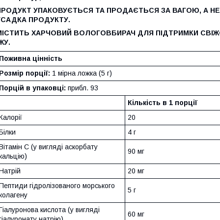
ПРОДУКТ УПАКОВУЄТЬСЯ ТА ПРОДАЄТЬСЯ ЗА ВАГОЮ, А Н
УСАДКА ПРОДУКТУ.
МІСТИТЬ ХАРЧОВИЙ ВОЛОГОВБИРАЧ ДЛЯ ПІДТРИМКИ СВІЖО
ЖУ.
Поживна цінність
Розмір порції:
1 мірна ложка (5 г)
Порцій в упаковці:
прибл. 93
Кількість в 1 порції
Калорії
20
Білки
4 г
Вітамін C (у вигляді аскорбату
90 мг
кальцію)
Натрій
20 мг
Пептиди гідролізованого морського
5 г
колагену
Гіалуронова кислота (у вигляді
60 мг
гіалуронату натрію)