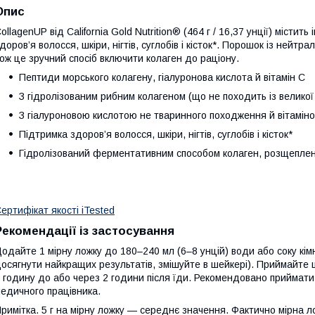
Опис
ollagenUP від California Gold Nutrition® (464 г / 16,37 унції) містит
доров’я волосся, шкіри, нігтів, суглобів і кісток*. Порошок із ней
ож це зручний спосіб включити колаген до раціону.
Пептиди морського колагену, гіалуронова кислота й вітамін C
З гідролізованим рибним колагеном (що не походить із великої
З гіалуроновою кислотою не тваринного походження й вітамін
Підтримка здоров’я волосся, шкіри, нігтів, суглобів і кісток*
Гідролізований ферментативним способом колаген, розщеплен
ертифікат якості iTested
Рекомендації із застосування
одайте 1 мірну ложку до 180–240 мл (6–8 унцій) води або соку кі
осягнути найкращих результатів, змішуйте в шейкері). Приймайте
 годину до або через 2 години після їди. Рекомендовано приймати
едичного працівника.
римітка. 5 г на мірну ложку — середнє значення. Фактично мірна 