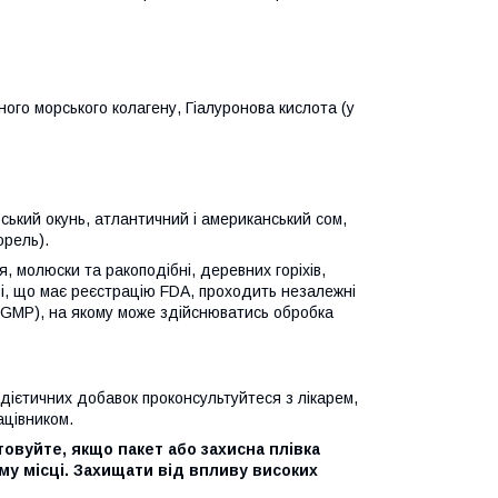
аного морського колагену, Гіалуронова кислота (у
рський окунь, атлантичний і американський сом,
орель).
 молюски та ракоподібні, деревних горіхів,
ві, що має реєстрацію FDA, проходить незалежні
(cGMP), на якому може здійснюватись обробка
ієтичних добавок проконсультуйтеся з лікарем,
цівником.
овуйте, якщо пакет або захисна плівка
му місці. Захищати від впливу високих