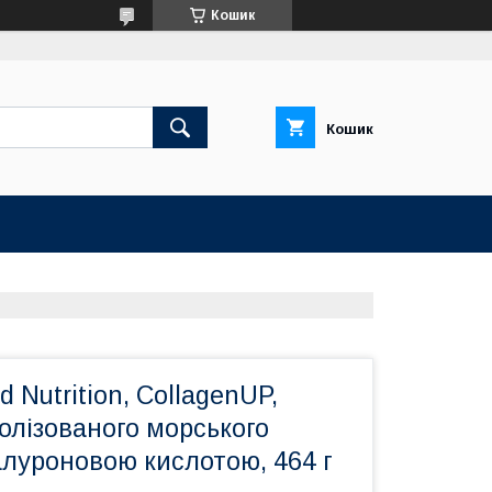
Кошик
Кошик
ld Nutrition, CollagenUP,
олізованого морського
іалуроновою кислотою, 464 г