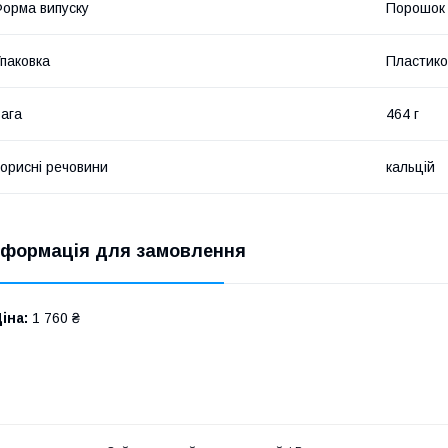
орма випуску
Порошок
паковка
Пластико
ага
464 г
орисні речовини
кальцій
нформація для замовлення
іна:
1 760 ₴