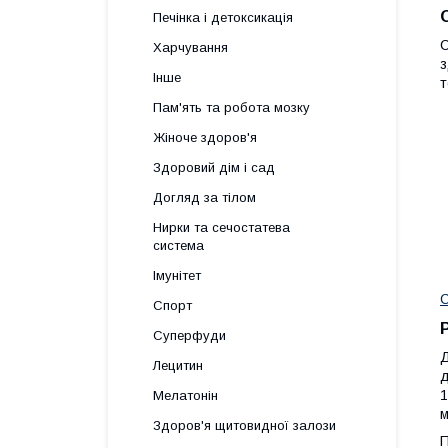
Печінка і детоксикація
C
Харчування
з
Інше
т
Пам'ять та робота мозку
Жіноче здоров'я
Здоровий дім і сад
Догляд за тілом
Нирки та сечостатева
система
Імунітет
С
Спорт
Суперфуди
Д
Лецитин
д
1
Мелатонін
м
Здоров'я щитовидної залози
П