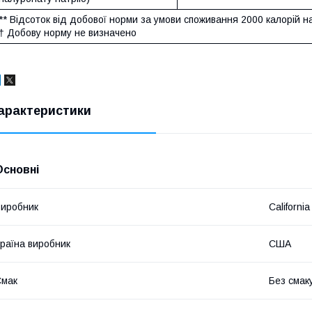
** Відсоток від добової норми за умови споживання 2000 калорій н
† Добову норму не визначено
арактеристики
Основні
иробник
California
раїна виробник
США
Смак
Без смак