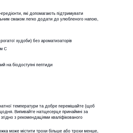
ь інгредієнти, які допомагають підтримувати
тральним смаком легко додати до улюбленого напою,
 рогатої худоби) без ароматизаторів
ом C
ий на біодоступні пептиди
мнатної температури та добре перемішайте (щоб
 щодня. Випивайте натщесерце принаймні за
 згідно з рекомендаціями кваліфікованого
ложка може містити трохи більше або трохи менше,