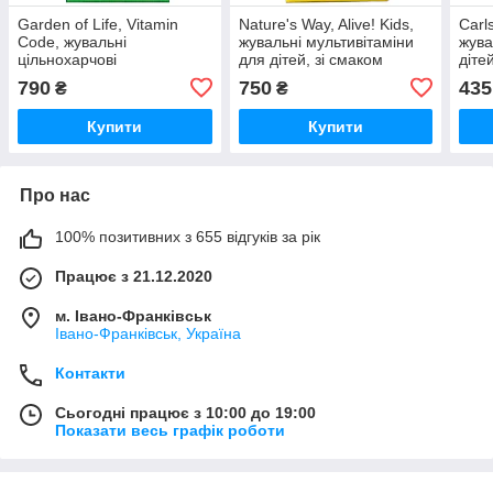
Garden of Life, Vitamin
Nature's Way, Alive! Kids,
Carl
Code, жувальні
жувальні мультивітаміни
жува
цільнохарчові
для дітей, зі смаком
діте
мультивітаміни для дітей,
апельсина та ягід, 120
полу
790
750
435
₴
₴
зі смаком вишні, 30
жувальних таблеток
60 т
жувальних таблеток у
Купити
Купити
формі ведм
Про нас
100% позитивних з 655 відгуків за рік
Працює з 21.12.2020
м. Івано-Франківськ
Івано-Франківськ, Україна
Контакти
Сьогодні працює з 10:00 до 19:00
Показати весь графік роботи