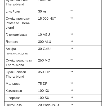
Thera-blend
L-лейцин
30 мг
**
Суміш протеази
15 000 HUT
**
Protease Thera-
blend
Глюкоамілаза
10 AGU
**
Лактаза
300 ALU
**
Альфа-
30 GaIU
**
галактозидаза
Суміш целюлази
250 МО
**
Thera-blend
Суміш ліпази
350 FIP
**
Thera-blend
Мальтаза
75 DP
**
Ксиланаза
100 XU
**
Інвертаза
100 SU
**
Пектиназа
20 Endo-PGU
**