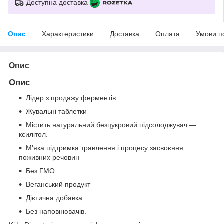
Доступна доставка
Опис
Характеристики
Доставка
Оплата
Умови п
Опис
Опис
Лідер з продажу ферментів
Жувальні таблетки
Містить натуральний безцукровий підсолоджувач —
ксилітол.
М'яка підтримка травлення і процесу засвоєння
поживних речовин
Без ГМО
Веганський продукт
Дієтична добавка
Без наповнювачів.