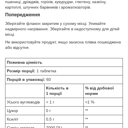
пшениці, дріжджів, горіхів, кукурудзи, глютену, казеїну,
картоплі, штучних барвників і ароматизаторів.
Попередження
Зберігайте флакон закритим у сухому місці. Уникайте
надмірного нагрівання. Зберігайте в недоступному для дітей
місці.
Не використовуйте продукт, якщо захисна плівка пошкоджена
або відсутня.
Поживна цінність
Розмір порції:
1 таблетка
Порцій в упаковці:
60
Кількість в
% від добової
1 порції
норми
Усього вуглеводів
< 1 г
<1 %
Цукор
0 г
**
Ксиліт
0,5 г
**
Суміш амілази
7000 DU
**