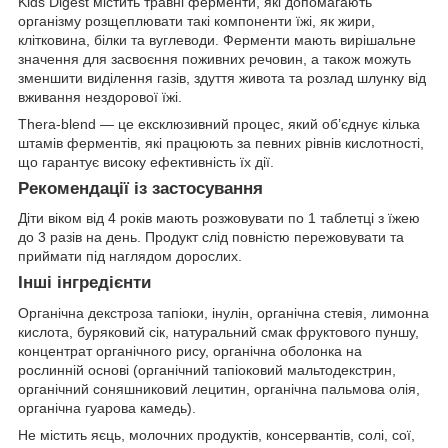
Kids Digest містить травні ферменти, які допомагають
організму розщеплювати такі компоненти їжі, як жири,
клітковина, білки та вуглеводи. Ферменти мають вирішальне
значення для засвоєння поживних речовин, а також можуть
зменшити виділення газів, здуття живота та розлад шлунку від
вживання нездорової їжі.
Thera-blend — це ексклюзивний процес, який об’єднує кілька
штамів ферментів, які працюють за певних рівнів кислотності,
що гарантує високу ефективність їх дії.
Рекомендації із застосування
Діти віком від 4 років мають розжовувати по 1 таблетці з їжею
до 3 разів на день. Продукт слід повністю пережовувати та
приймати під наглядом дорослих.
Інші інгредієнти
Органічна декстроза тапіоки, інулін, органічна стевія, лимонна
кислота, буряковий сік, натуральний смак фруктового пуншу,
концентрат органічного рису, органічна оболонка на
рослинній основі (органічний тапіоковий мальтодекстрин,
органічний соняшниковий лецитин, органічна пальмова олія,
органічна гуарова камедь).
Не містить яєць, молочних продуктів, консервантів, солі, сої,