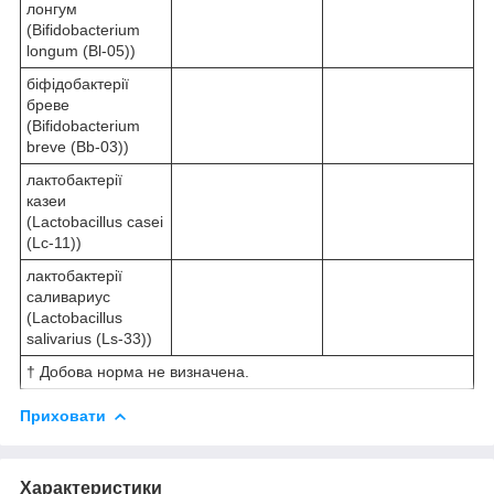
лонгум
(Bifidobacterium
longum (Bl-05))
біфідобактерії
бреве
(Bifidobacterium
breve (Bb-03))
лактобактерії
казеи
(Lactobacillus casei
(Lc-11))
лактобактерії
саливариус
(Lactobacillus
salivarius (Ls-33))
† Добова норма не визначена.
Приховати
Характеристики