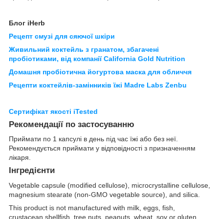
Блог iHerb
Рецепт смузі для сяючої шкіри
Живильний коктейль з гранатом, збагачені
пробіотиками, від компанії California Gold Nutrition
Домашня пробіотична йогуртова маска для обличчя
Рецепти коктейлів-замінників їжі Madre Labs Zenbu
Сертифікат якості iTested
Рекомендації по застосуванню
Приймати по 1 капсулі в день під час їжі або без неї.
Рекомендується приймати у відповідності з призначенням
лікаря.
Інгредієнти
Vegetable capsule (modified cellulose), microcrystalline cellulose,
magnesium stearate (non-GMO vegetable source), and silica.
This product is not manufactured with milk, eggs, fish,
crustacean shellfish, tree nuts, peanuts, wheat, soy or gluten.