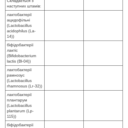
Складається з
наступних штамів:
лактобактерії
ацидофільні
(Lactobacillus
acidophilus (La-
14))
біфідобактерії
лактіс
(Bifidobacterium
lactis (Bl-04))
лактобактерії
рамнозус
(Lactobacillus
rhamnosus (Lr-32))
лактобактерії
плантарум
(Lactobacillus
plantarum (Lp-
115))
біфідобактерії