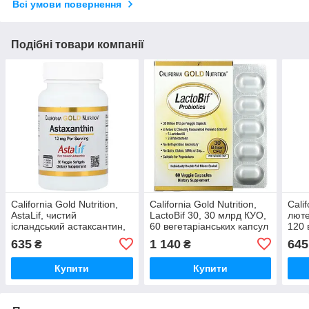
Всі умови повернення
Подібні товари компанії
California Gold Nutrition,
California Gold Nutrition,
Calif
AstaLif, чистий
LactoBif 30, 30 млрд КУО,
люте
ісландський астаксантин,
60 вегетаріанських капсул
120 
12 мг, 30 вегетаріанських
капс
635
1 140
645
₴
₴
капсул
Купити
Купити