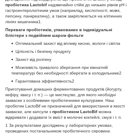
пробіотика Lactobif
надзвичайно стійкі до низьких рівнів pH і
гастроентерологічним умов (наприклад, кислотності, жовчі,
пепсину, панкреатину), а також закріплюються на клітинних
лініях кишечника1.
Переваги пробіотиків, упакованих в індивідуальні
блістери з подвійним шаром фольги
Оптимальний захист від впливу кисню, вологи і світла
Цілісність і безпеку продукту
Захист від розтину
Можливість тривалого зберігання при кімнатній
температурі без необхідності зберігати в холодильнике2
Гарантована эффективность2
Приготування домашніх ферментованих продуктів (йогурту,
кефіру, квасу і т. п.) — це мистецтво, для якого необхідні
закваски з особливими пробіотичними культурами. Наш
пробіотик LactoBif не призначений для використання в якості
закваски, але капсули з
пробіотиком LactoBif
можна
відкривати і додавати їх вміст в молочні коктейлі, смузі і т. п.
1 За результатами досліджень у лабораторних умовах,
проведених постачальником пробіотичного сировини.