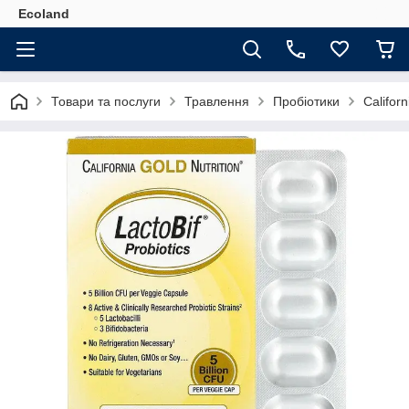
Ecoland
Товари та послуги
Травлення
Пробіотики
Califor