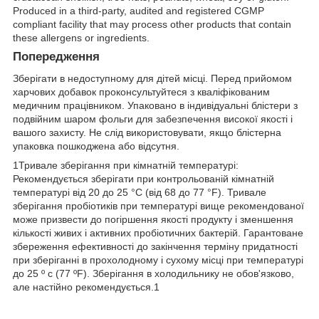
Produced in a third-party, audited and registered CGMP
compliant facility that may process other products that contain
these allergens or ingredients.
Попередження
Зберігати в недоступному для дітей місці. Перед прийомом
харчових добавок проконсультуйтеся з кваліфікованим
медичним працівником. Упаковано в індивідуальні блістери з
подвійним шаром фольги для забезпечення високої якості і
вашого захисту. Не слід використовувати, якщо блістерна
упаковка пошкоджена або відсутня.
1
Тривале зберігання при кімнатній температурі:
Рекомендується зберігати при контрольованій кімнатній
температурі від 20 до 25 °C (від 68 до 77 °F). Тривале
зберігання пробіотиків при температурі вище рекомендованої
може призвести до погіршення якості продукту і зменшення
кількості живих і активних пробіотичних бактерій. Гарантоване
збереження ефективності до закінчення терміну придатності
при зберіганні в прохолодному і сухому місці при температурі
до 25 º c (77 ºF). Зберігання в холодильнику не обов'язково,
але настійно рекомендується.
1