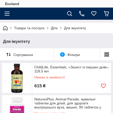
Ecoland
Товари та послуги
Діти
Для імунітету
Для імунітету
Сортування
0
Фільтри
ChildLife, Essentials, «Захист із перших днів»,
118,5 мл
Немає в наявності
615
₴
NaturesPlus, Animal Parade, жувальні
таблетки для дітей, для здоров’я
внутрішнього вуха, вишня, 90 таблеток у
формі тварин